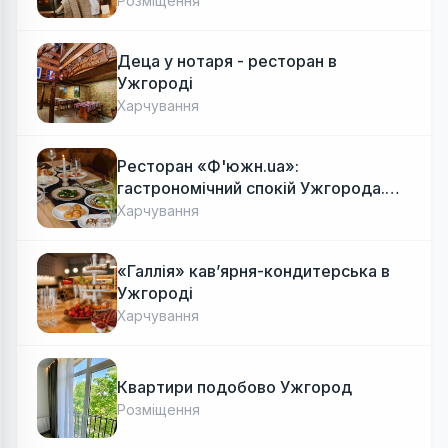
Розміщення
Деца у нотаря - ресторан в
Ужгороді
Харчування
Ресторан «Ф'южн.ua»:
гастрономічний спокій Ужгорода.
Авторська локальна кухня, затишок
Харчування
«Галлія» кав’ярня-кондитерська в
Ужгороді
Харчування
Квартири подобово Ужгород
Розміщення