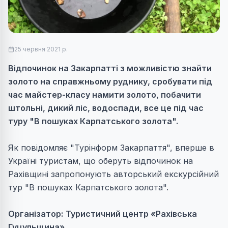
25 червня 2021 р.
Відпочинок на Закарпатті з можливістю знайти
золото на справжньому руднику, сробувати під
час майстер-класу намити золото, побачити
штольні, дикий ліс, водоспади, все це під час
туру "В пошуках Карпатського золота".
Як повідомляє "Турінформ Закарпаття", вперше в
Україні туристам, що оберуть відпочинок на
Рахівщині запропонують авторський екскурсійний
тур "В пошуках Карпатського золота".
Організатор:
Туристичний центр «Рахівська
Гуцульщина».