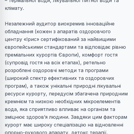
– термальної води, лікувальної питної води та
клімату.
Незалежний аудитор виокремив інноваційне
обладнання (кожен з апаратів оздоровчого
центру «Ірис» сертифікований за найвищими
європейськими стандартами та відповідає рівню
преміальних курортів Європи), комфорт гостя
(супровід гостя на всіх етапах), ретельно
розроблені оздоровчі методи та програми
(широкий спектр ефективних та оздоровчих
програм), а також унікальні природні лікувальні
ресурси курорту, передусім збагачена природним
кремнієм та низкою необхідних мікроелементів
вода, яка сприятливо впливає на організм та
зміцнює здоров’я людини. Завдяки цим факторам
курорт має широку спеціалізацію на відновленні
опорно-рухового апарату, детокс терапії,