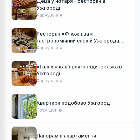
Деца у нотаря - ресторан в
Ужгороді
Харчування
Ресторан «Ф'южн.ua»:
гастрономічний спокій Ужгорода.
Авторська локальна кухня, затишок
Харчування
«Галлія» кав’ярня-кондитерська в
Ужгороді
Харчування
Квартири подобово Ужгород
Розміщення
Панорамні апартаменти