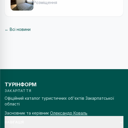
Розміщення
← Всі новини
ТУРІНФОРМ
ЗАКАРПАТТЯ
Офіційний каталог туристичних об'єктів Закарпатської
області
Засновник та керівник
Олександр Коваль
НАВІГАЦІЯ