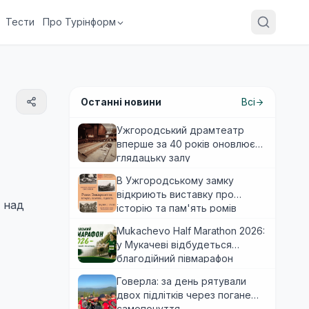
Тести
Про Турінформ
Останні новини
Всі
Ужгородський драмтеатр
вперше за 40 років оновлює
глядацьку залу
В Ужгородському замку
відкриють виставку про
а над
історію та пам'ять ромів
Закарпаття
Mukachevo Half Marathon 2026:
у Мукачеві відбудеться
благодійний півмарафон
Говерла: за день рятували
двох підлітків через погане
самопочуття