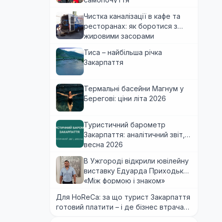
Чистка каналізації в кафе та
ресторанах: як боротися з
жировими засорами
Тиса – найбільша річка
Закарпаття
Термальні басейни Магнум у
Берегові: ціни літа 2026
Туристичний барометр
Закарпаття: аналітичний звіт,
весна 2026
В Ужгороді відкрили ювілейну
виставку Едуарда Приходька
«Між формою і знаком»
Для HoReCa: за що турист Закарпаття
готовий платити – і де бізнес втрачає
гроші