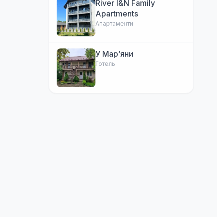
River I&N Family
Apartments
Апартаменти
У Марʼяни
Готель