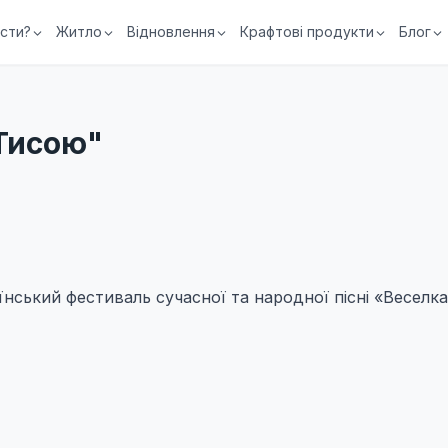
їсти?
Житло
Відновлення
Крафтові продукти
Блог
Тисою"
аїнський фестиваль сучасної та народної пісні «Веселк