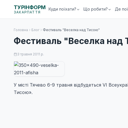
ТУРІНФОРМ
Куди поїхати?
Що робити?
Де по
ЗАКАРПАТТЯ
Головна
Блог
Фестиваль "Веселка над Тисою"
Фестиваль "Веселка над 
3 травня 2011 р.
У місті Тячево 6-9 травня відбудеться VI Всеукр
Тисою».