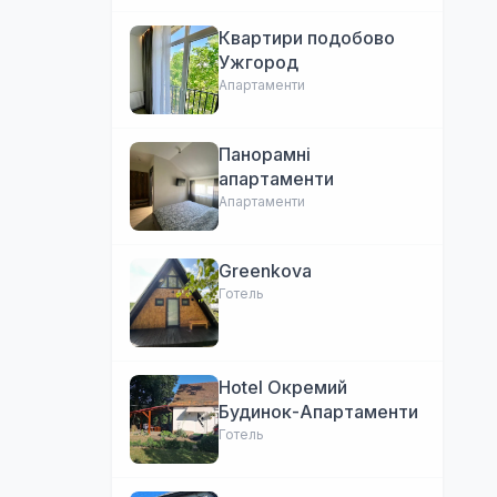
Квартири подобово
Ужгород
Апартаменти
Панорамні
апартаменти
Апартаменти
Greenkova
Готель
Hotel Окремий
Будинок-Апартаменти
Готель