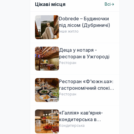
Цікаві місця
Всі
Dobrede – Будиночки
під лісом (Дубриничі)
Інше житло
Деца у нотаря -
ресторан в Ужгороді
Ресторан
Ресторан «Ф'южн.ua»:
гастрономічний спокій
Ужгорода. Авторська
Ресторан
локальна кухня,
затишок
«Галлія» кав’ярня-
кондитерська в
Ужгороді
Кондитерська