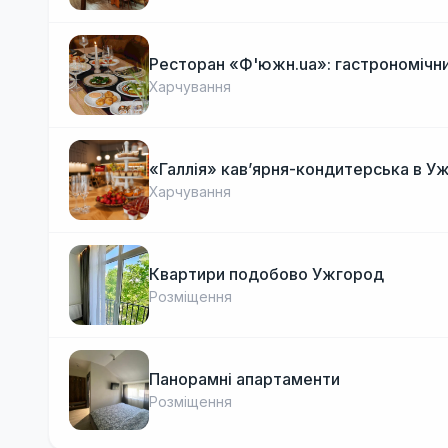
Ресторан «Ф'южн.ua»: гастрономічни
Харчування
«Галлія» кав’ярня-кондитерська в У
Харчування
Квартири подобово Ужгород
Розміщення
Панорамні апартаменти
Розміщення