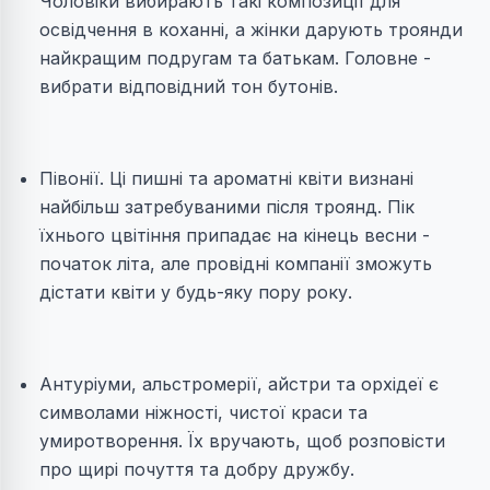
Чоловіки вибирають такі композиції для
освідчення в коханні, а жінки дарують троянди
найкращим подругам та батькам. Головне -
вибрати відповідний тон бутонів.
Півонії. Ці пишні та ароматні квіти визнані
найбільш затребуваними після троянд. Пік
їхнього цвітіння припадає на кінець весни -
початок літа, але провідні компанії зможуть
дістати квіти у будь-яку пору року.
Антуріуми, альстромерії, айстри та орхідеї є
символами ніжності, чистої краси та
умиротворення. Їх вручають, щоб розповісти
про щирі почуття та добру дружбу.