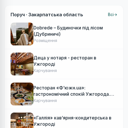
Поруч ·
Закарпатська область
Всі
Dobrede – Будиночки під лісом
(Дубриничі)
Розміщення
Деца у нотаря - ресторан в
Ужгороді
Харчування
Ресторан «Ф'южн.ua»:
гастрономічний спокій Ужгорода.
Авторська локальна кухня, затишок
Харчування
«Галлія» кав’ярня-кондитерська в
Ужгороді