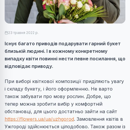
23 травня 2022 р.
Iснує багато приводів подарувати гарний букет
близькій людині. І в кожному конкретному
випадку квіти повинні нести певне посилання, що
відповідає приводу.
При виборі квіткової композиції приділяють увагу
і складу букету, і його оформленню. Не варто
також забувати про мову рослин. Добре, що
тепер можна зробити вибір у комфортній
обстановці, для цього достатньо зайти на сайт
https://flowers.ua/ua/uzhgorod
. Замовлення квітів в
Ужгородi здійснюється цілодобово. Також разом із