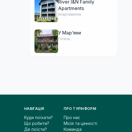
River I&N Family
Apartments
Апартаменти
У Марʼяни
Готель
НАВІГАЦІЯ
ПРО ТУРІНФОРМ
Куди поїхати?
Про нас
Що робити?
Місія та цінності
Де поїсти?
Команда