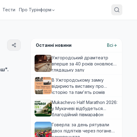
Тести
Про Турінформ
Останні новини
Всі
Ужгородський драмтеатр
вперше за 40 років оновлює
аш".
глядацьку залу
В Ужгородському замку
відкриють виставку про
історію та пам'ять ромів
Закарпаття
Mukachevo Half Marathon 2026:
у Мукачеві відбудеться
благодійний півмарафон
Говерла: за день рятували
двох підлітків через погане
самопочуття