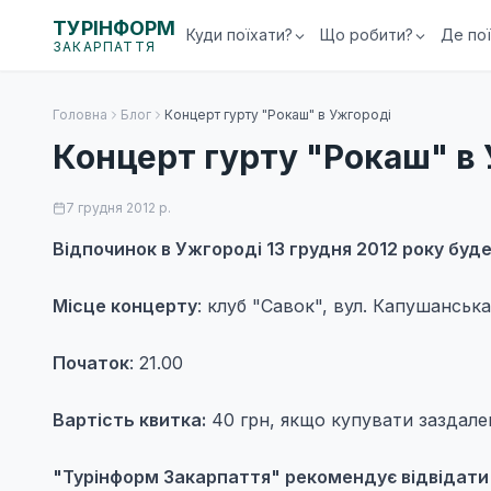
ТУРІНФОРМ
Куди поїхати?
Що робити?
Де по
ЗАКАРПАТТЯ
Головна
Блог
Концерт гурту "Рокаш" в Ужгороді
Концерт гурту "Рокаш" в
7 грудня 2012 р.
Відпочинок в Ужгороді 13 грудня 2012 року буде
Місце концерту
: клуб "Савок", вул. Капушанська
Початок
: 21.00
Вартість квитка:
40 грн, якщо купувати заздалег
"Турінформ Закарпаття" рекомендує відвідати 