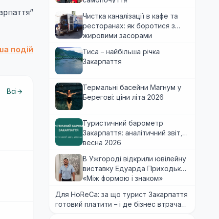
арпаття”
Чистка каналізації в кафе та
ресторанах: як боротися з
жировими засорами
іша подій
Тиса – найбільша річка
Закарпаття
Термальні басейни Магнум у
Всі
Берегові: ціни літа 2026
Туристичний барометр
Закарпаття: аналітичний звіт,
весна 2026
В Ужгороді відкрили ювілейну
виставку Едуарда Приходька
«Між формою і знаком»
Для HoReCa: за що турист Закарпаття
готовий платити – і де бізнес втрачає
гроші