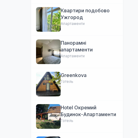
Квартири подобово
Ужгород
Апартаменти
Панорамні
апартаменти
Апартаменти
Greenkova
Готель
Hotel Окремий
Будинок-Апартаменти
Готель