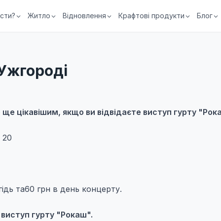
їсти?
Житло
Відновлення
Крафтові продукти
Блог
 Ужгороді
 ще цікавішим, якщо ви відвідаєте виступ гурту "Рок
 20
ідь та60 грн в день концерту.
виступ гурту "Рокаш".