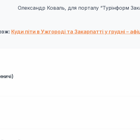
Олександр Коваль, для порталу “Турінформ Зак
кож:
Куди піти в Ужгороді та Закарпатті у грудні – аф
иничі)
і