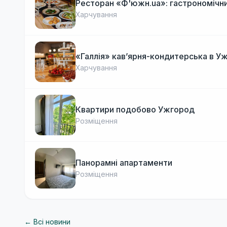
Ресторан «Ф'южн.ua»: гастрономічни
Харчування
«Галлія» кав’ярня-кондитерська в У
Харчування
Квартири подобово Ужгород
Розміщення
Панорамні апартаменти
Розміщення
← Всі новини