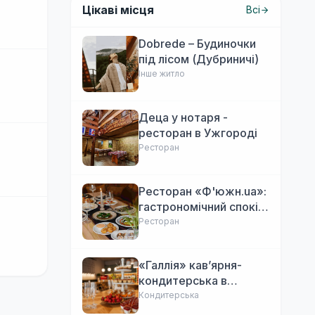
Цікаві місця
Всі
Dobrede – Будиночки
під лісом (Дубриничі)
Інше житло
Деца у нотаря -
ресторан в Ужгороді
Ресторан
Ресторан «Ф'южн.ua»:
гастрономічний спокій
Ужгорода. Авторська
Ресторан
локальна кухня,
затишок
«Галлія» кав’ярня-
кондитерська в
Ужгороді
Кондитерська