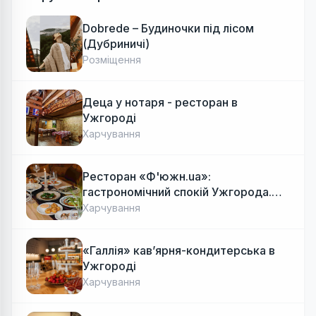
Dobrede – Будиночки під лісом
(Дубриничі)
Розміщення
Деца у нотаря - ресторан в
Ужгороді
Харчування
Ресторан «Ф'южн.ua»:
гастрономічний спокій Ужгорода.
Авторська локальна кухня, затишок
Харчування
«Галлія» кав’ярня-кондитерська в
Ужгороді
Харчування