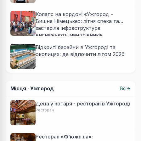
Колапс на кордоні «Ужгород –
Вишнє Німецьке»: літня спека та
застаріла інфраструктура
виснажують мандрівників
Відкриті басейни в Ужгороді та
околицях: де відпочити літом 2026
Місця ·
Ужгород
Всі
Деца у нотаря - ресторан в Ужгороді
Ресторан
Ресторан «Ф'южн.ua»: