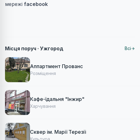
мережі
facebook
Місця поруч ·
Ужгород
Всі
Аппартмент Прованс
Розміщення
Кафе-їдальня "Інжир"
Харчування
Сквер ім. Марії Терезії
Культура