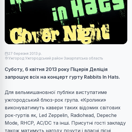
27 березня 2013 р.
Ужгород
·
Ужгородський район
·
Закарпатська область
Суботу, 6 квітня 2013 року Піцерія Деліція
запрошує всіх на концерт гурту Rabbits In Hats.
Для вельмишановної публіки виступатиме
ужгородський блюз-рок група. «Кролики»
виконуватимуть кавери таких відомих світових
рок-гуртів як, Led Zeppelin, Radiohead, Depeche
Mode, RHCP, AC/DC та інші. Присутні гості закладу
також матимуть нагоду почути і власні пісні