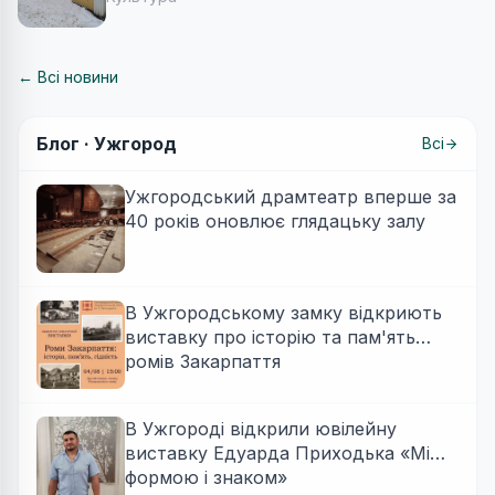
← Всі новини
Блог ·
Ужгород
Всі
Ужгородський драмтеатр вперше за
40 років оновлює глядацьку залу
В Ужгородському замку відкриють
виставку про історію та пам'ять
ромів Закарпаття
В Ужгороді відкрили ювілейну
виставку Едуарда Приходька «Між
формою і знаком»