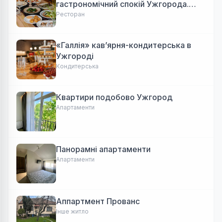
гастрономічний спокій Ужгорода.
Авторська локальна кухня, затишок
Ресторан
«Галлія» кав’ярня-кондитерська в
Ужгороді
Кондитерська
Квартири подобово Ужгород
Апартаменти
Панорамні апартаменти
Апартаменти
Аппартмент Прованс
Інше житло