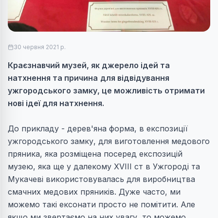
30 червня 2021 р.
Краєзнавчий музей, як джерело ідей та
натхнення та причина
для відвідування
ужгородського замку, це можливість отримати
нові ідеї для натхнення.
До прикладу - дерев'яна форма, в експозиції
ужгородського замку, для виготовлення медового
пряника, яка розміщена посеред експозицій
музею, яка ще у далекому XVIIІ ст в Ужгороді та
Мукачеві використовувалась для виробництва
смачних медових пряників. Дуже часто, ми
можемо такі ексонати просто не помітити. Але
якщо ми звертаємо на них увагу, то можемо