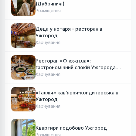
(Дубриничі)
Розміщення
Деца у нотаря - ресторан в
Ужгороді
Харчування
Ресторан «Ф'южн.ua»:
гастрономічний спокій Ужгорода.
Авторська локальна кухня, затишок
Харчування
«Галлія» кав’ярня-кондитерська в
Ужгороді
Харчування
Квартири подобово Ужгород
Розміщення