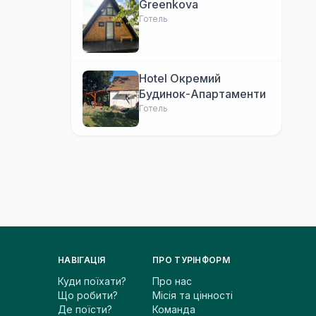
Greenkova
Готель
Hotel Окремий
Будинок-Апартаменти
Готель
НАВІГАЦІЯ
ПРО ТУРІНФОРМ
Куди поїхати?
Про нас
Що робити?
Місія та цінності
Де поїсти?
Команда