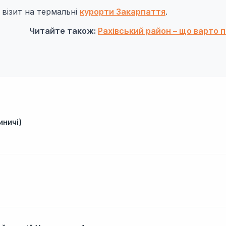
 візит на термальні
курорти Закарпаття
.
Читайте також:
Рахівський район – що варто 
иничі)
і