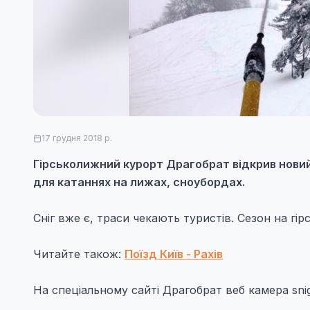
17 грудня 2018 р.
Гірськолижний курорт Драгобрат відкрив новий
для катаннях на лижах, сноубордах.
Сніг вже є, траси чекають туристів. Сезон на гі
Читайте також:
Поїзд Київ - Рахів
На спеціальному сайті Драгобрат веб камера snig