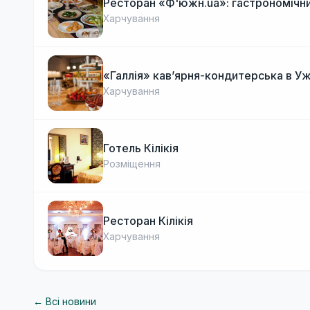
Ресторан «Ф'южн.ua»: гастрономічни
Харчування
«Галлія» кав’ярня-кондитерська в У
Харчування
Готель Кілікія
Розміщення
Ресторан Кілікія
Харчування
← Всі новини