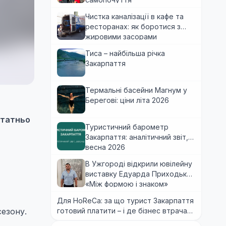
Чистка каналізації в кафе та
ресторанах: як боротися з
жировими засорами
Тиса – найбільша річка
Закарпаття
Термальні басейни Магнум у
Берегові: ціни літа 2026
статньо
Туристичний барометр
Закарпаття: аналітичний звіт,
весна 2026
В Ужгороді відкрили ювілейну
виставку Едуарда Приходька
«Між формою і знаком»
Для HoReCa: за що турист Закарпаття
сезону.
готовий платити – і де бізнес втрачає
гроші