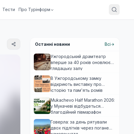
Тести
Про Турінформ
Останні новини
Всі
Ужгородський драмтеатр
вперше за 40 років оновлює
глядацьку залу
В Ужгородському замку
відкриють виставку про
історію та пам'ять ромів
Закарпаття
Mukachevo Half Marathon 2026:
у Мукачеві відбудеться
благодійний півмарафон
Говерла: за день рятували
двох підлітків через погане
самопочуття