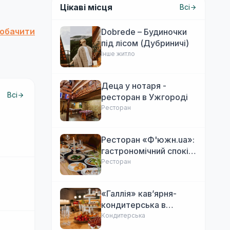
Цікаві місця
Всі
побачити
Dobrede – Будиночки
під лісом (Дубриничі)
Інше житло
Деца у нотаря -
Всі
ресторан в Ужгороді
Ресторан
Ресторан «Ф'южн.ua»:
гастрономічний спокій
Ужгорода. Авторська
Ресторан
локальна кухня,
затишок
«Галлія» кав’ярня-
кондитерська в
Ужгороді
Кондитерська