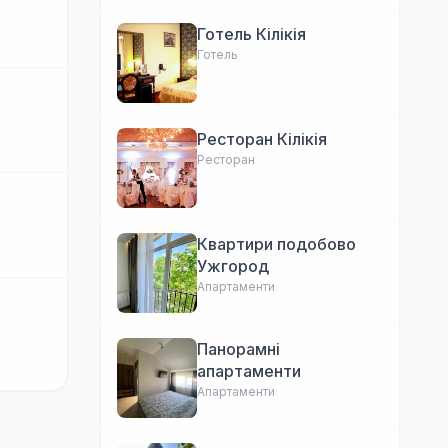
Готель Кілікія
Готель
Ресторан Кілікія
Ресторан
Квартири подобово
Ужгород
Апартаменти
Панорамні
апартаменти
Апартаменти