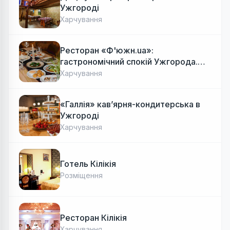
Ужгороді
Харчування
Ресторан «Ф'южн.ua»:
гастрономічний спокій Ужгорода.
Авторська локальна кухня, затишок
Харчування
«Галлія» кав’ярня-кондитерська в
Ужгороді
Харчування
Готель Кілікія
Розміщення
Ресторан Кілікія
Харчування