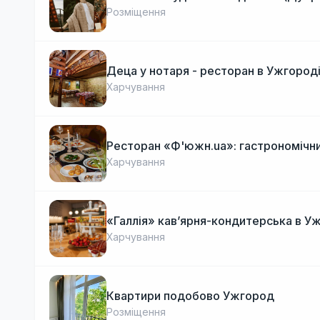
Розміщення
Деца у нотаря - ресторан в Ужгород
Харчування
Ресторан «Ф'южн.ua»: гастрономічни
Харчування
«Галлія» кав’ярня-кондитерська в У
Харчування
Квартири подобово Ужгород
Розміщення