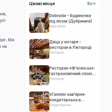
Цікаві місця
Всі
ння,
Dobrede – Будиночки
усі
під лісом (Дубриничі)
Інше житло
дяг. Ми
Деца у нотаря -
я на
ресторан в Ужгороді
Ресторан
Ресторан «Ф'южн.ua»:
гастрономічний спокій
Ужгорода. Авторська
Ресторан
локальна кухня,
затишок
«Галлія» кав’ярня-
кондитерська в
Ужгороді
Кондитерська