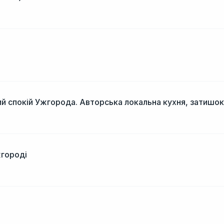
і
й спокій Ужгорода. Авторська локальна кухня, затишок
жгороді