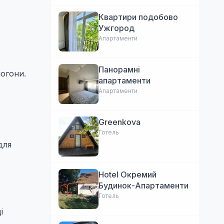
Квартири подобово
Ужгород
Апартаменти
Панорамні
огони.
апартаменти
Апартаменти
Greenkova
Готель
для
Hotel Окремий
Будинок-Апартаменти
Готель
і