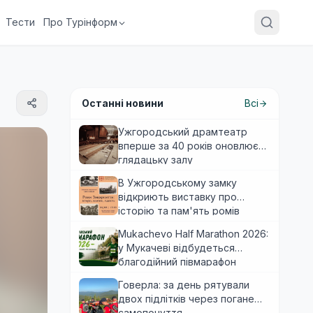
Тести
Про Турінформ
Останні новини
Всі
Ужгородський драмтеатр
вперше за 40 років оновлює
глядацьку залу
В Ужгородському замку
відкриють виставку про
історію та пам'ять ромів
Закарпаття
Mukachevo Half Marathon 2026:
у Мукачеві відбудеться
благодійний півмарафон
Говерла: за день рятували
двох підлітків через погане
самопочуття