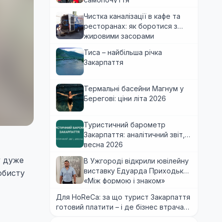
Чистка каналізації в кафе та
ресторанах: як боротися з
жировими засорами
Тиса – найбільша річка
Закарпаття
Термальні басейни Магнум у
Берегові: ціни літа 2026
Туристичний барометр
Закарпаття: аналітичний звіт,
весна 2026
у дуже
В Ужгороді відкрили ювілейну
виставку Едуарда Приходька
обисту
«Між формою і знаком»
Для HoReCa: за що турист Закарпаття
готовий платити – і де бізнес втрачає
гроші