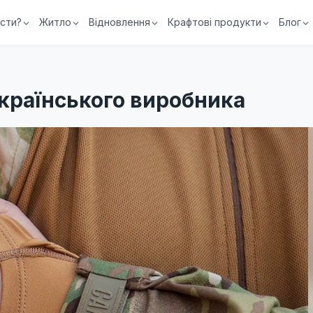
їсти?
Житло
Відновлення
Крафтові продукти
Блог
Українського виробника