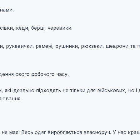
анами.
вки, кеди, берці, черевики.
и, рукавички, ремені, рушники, рюкзаки, шеврони та п
дення свого робочого часу.
які ідеально підходять не тільки для військових, но і 
лювання.
в не має. Весь одяг виробляється власноруч. У нас кращ