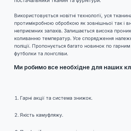
постачальники тканин та фурнітури.
Використовується новітні технології, уся ткани
протимікробною обробкою як зовнішньої так і вн
неприємних запахів. Залишається висока проник
коливанню температур. Усе спорядження належно
поліції. Пропонується багато новинок по гарним 
футболки та лонгсліви.
Ми робимо все необхідне для наших клі
Гарні акції та система знижок.
Якість камуфляжу.