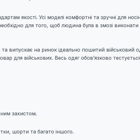
артам якості. Усі моделі комфортні та зручні для носі
 необхідно для того, щоб людина була в змозі виконати 
 та випускає на ринок ідеально пошитий військовий о
вар для військових. Весь одяг обов’язково тестуєтьс
тним захистом.
етки, шорти та багато іншого.