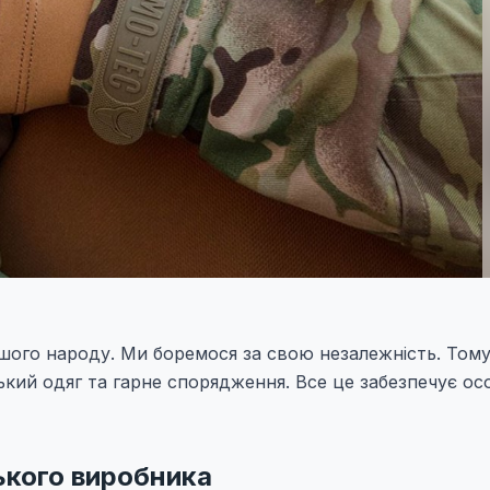
шого народу. Ми боремося за свою незалежність. Том
ький одяг та гарне спорядження. Все це забезпечує ос
ського виробника