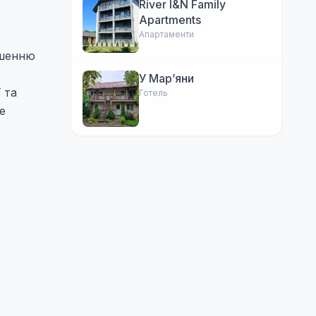
River I&N Family
Apartments
Апартаменти
ншенню
У Марʼяни
 та
Готель
е