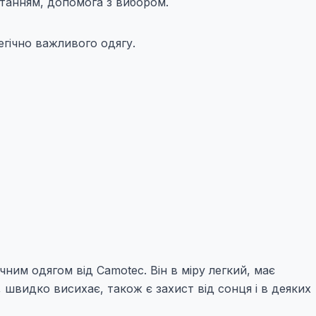
итанням, допомога з вибором.
егічно важливого одягу.
чним одягом від Camotec. Він в міру легкий, має
швидко висихає, також є захист від сонця і в деяких