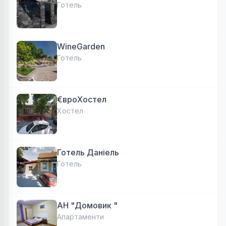
Готель
WineGarden
Готель
€вроХостел
Хостел
Готель Даніель
Готель
АН "Домовик "
Апартаменти