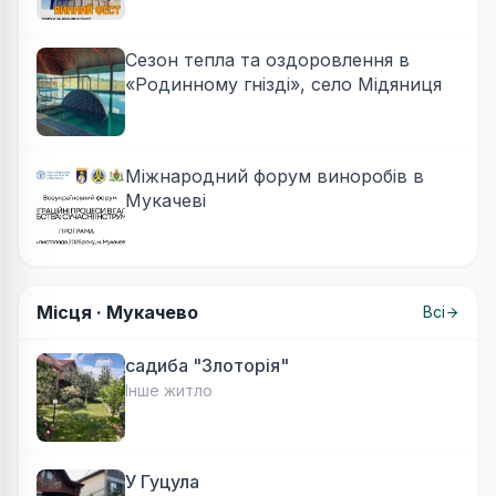
Сезон тепла та оздоровлення в
«Родинному гнізді», село Мідяниця
Міжнародний форум виноробів в
Мукачеві
Місця ·
Мукачево
Всі
садиба "Злоторія"
Інше житло
У Гуцула