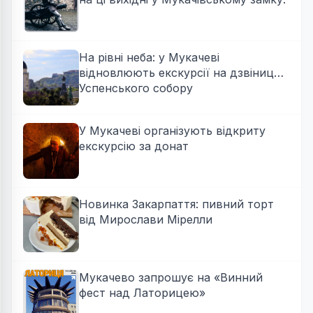
На рівні неба: у Мукачеві
відновлюють екскурсії на дзвіницю
Успенського собору
У Мукачеві організують відкриту
екскурсію за донат
Новинка Закарпаття: пивний торт
від Мирослави Мірелли
Мукачево запрошує на «Винний
фест над Латорицею»