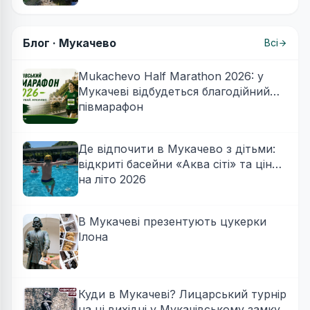
Блог ·
Мукачево
Всі
Mukachevo Half Marathon 2026: у
Мукачеві відбудеться благодійний
півмарафон
Де відпочити в Мукачево з дітьми:
відкриті басейни «Аква сіті» та ціни
на літо 2026
В Мукачеві презентують цукерки
Ілона
Куди в Мукачеві? Лицарський турнір
на ці вихідні у Мукачівському замку.