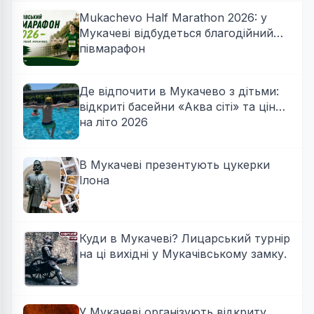
Mukachevo Half Marathon 2026: у
Мукачеві відбудеться благодійний
півмарафон
Де відпочити в Мукачево з дітьми:
відкриті басейни «Аква сіті» та ціни
на літо 2026
В Мукачеві презентують цукерки
Ілона
Куди в Мукачеві? Лицарський турнір
на ці вихідні у Мукачівському замку.
У Мукачеві організують відкриту