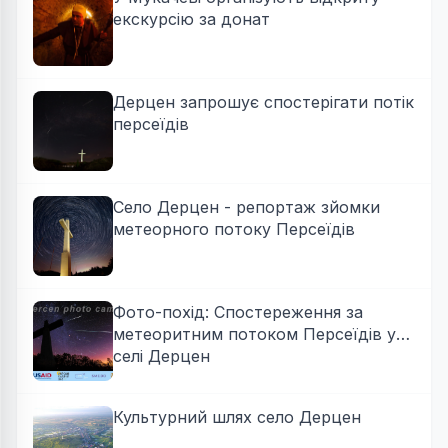
екскурсію за донат
Дерцен запрошує спостерігати потік
персеїдів
Село Дерцен - репортаж зйомки
метеорного потоку Персеїдів
Фото-похід: Спостереження за
метеоритним потоком Персеїдів у
селі Дерцен
Культурний шлях село Дерцен