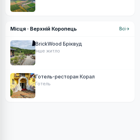
Місця ·
Верхній Коропець
Всі
BrickWood Бріквуд
Інше житло
Готель-ресторан Корал
Готель