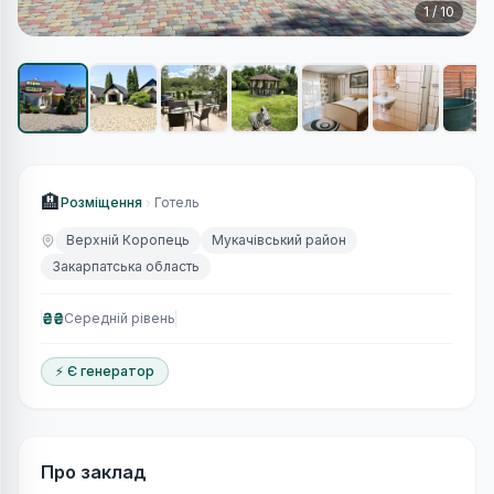
1
/
10
🏨
Розміщення
Готель
Верхній Коропець
Мукачівський район
Закарпатська область
₴₴
Середній рівень
⚡ Є генератор
Про заклад