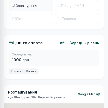
🚬
♿
Зона куріння
Пандус / МГН
🛗
🐾
Ліфт
Тварини
Ціни та оплата
₴₴
—
Середній рівень
Середній чек
1000
грн
Готівка
Картка
Розташування
Google Maps
вул. Шенборна, 38а
,
Верхній Коропець