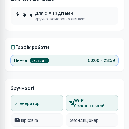
👨‍👩‍👧
Для сім'ї з дітьми
Зручно і комфортно для всіх
Графік роботи
Пн–Нд
00:00 - 23:59
сьогодні
Зручності
Wi-Fi
⚡
📶
Генератор
безкоштовний
🅿️
❄️
Парковка
Кондиціонер