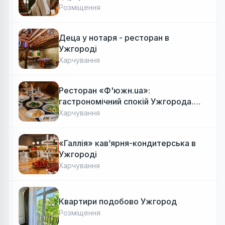
Розміщення
Деца у нотаря - ресторан в
Ужгороді
Харчування
Ресторан «Ф'южн.ua»:
гастрономічний спокій Ужгорода.
Авторська локальна кухня, затишок
Харчування
«Галлія» кав’ярня-кондитерська в
Ужгороді
Харчування
Квартири подобово Ужгород
Розміщення