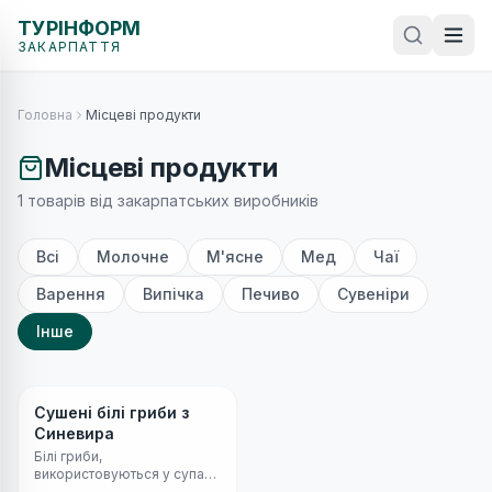
ТУРІНФОРМ
ЗАКАРПАТТЯ
Головна
Місцеві продукти
Місцеві продукти
1 товарів від закарпатських виробників
Всі
Молочне
М'ясне
Мед
Чаї
Варення
Випічка
Печиво
Сувеніри
Інше
Інше
Сушені білі гриби з
Синевира
Білі гриби,
використовуються у супах,
соусах та традиційних