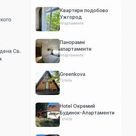
Квартири подобово
Ужгород
ького
Апартаменти
Панорамні
а
апартаменти
дена Св.
Апартаменти
м
Greenkova
Готель
Hotel Окремий
Будинок-Апартаменти
Готель