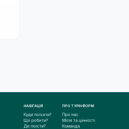
НАВІГАЦІЯ
ПРО ТУРІНФОРМ
Куди поїхати?
Про нас
Що робити?
Місія та цінності
Де поїсти?
Команда