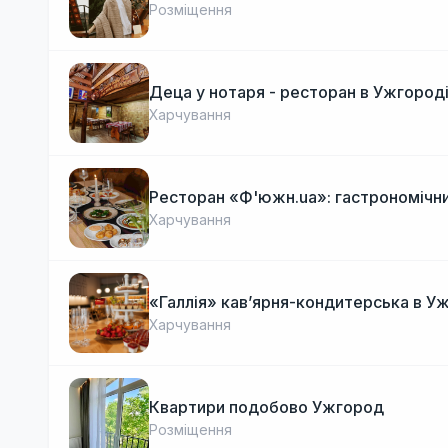
Розміщення
Деца у нотаря - ресторан в Ужгород
Харчування
Ресторан «Ф'южн.ua»: гастрономічни
Харчування
«Галлія» кав’ярня-кондитерська в У
Харчування
Квартири подобово Ужгород
Розміщення