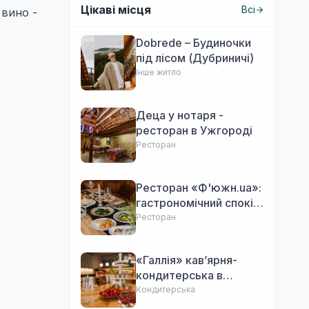
Цікаві місця
Всі
 вино -
Dobrede – Будиночки
під лісом (Дубриничі)
Інше житло
Деца у нотаря -
ресторан в Ужгороді
Ресторан
Ресторан «Ф'южн.ua»:
гастрономічний спокій
Ужгорода. Авторська
Ресторан
локальна кухня,
затишок
«Галлія» кав’ярня-
кондитерська в
Ужгороді
Кондитерська