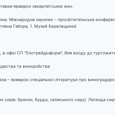
ставка-ярмарок закарпатських вин.
 вина. Міжнародна науково - просвітительська конферен
тлена Габора, 1. Музей Берегівщини)
 в офісі СП “Екотрейдінформ”, біля входу до гуртожитк
дарства та виноробства
ставка – ярмарок спеціальної літератури про виноградар
х сирів: бринзи, бурди, селиського сиру). Легенда сир