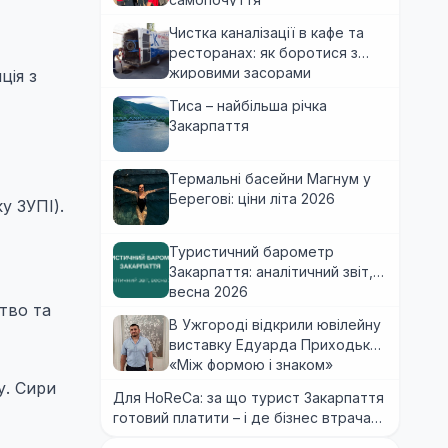
Чистка каналізації в кафе та
ресторанах: як боротися з
жировими засорами
ція з
Тиса – найбільша річка
Закарпаття
Термальні басейни Магнум у
Берегові: ціни літа 2026
у ЗУПІ).
Туристичний барометр
Закарпаття: аналітичний звіт,
весна 2026
ство та
В Ужгороді відкрили ювілейну
виставку Едуарда Приходька
«Між формою і знаком»
у. Сири
Для HoReCa: за що турист Закарпаття
готовий платити – і де бізнес втрачає
гроші