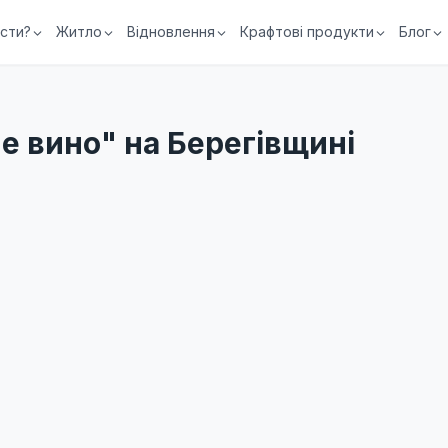
їсти?
Житло
Відновлення
Крафтові продукти
Блог
е вино" на Берегівщині