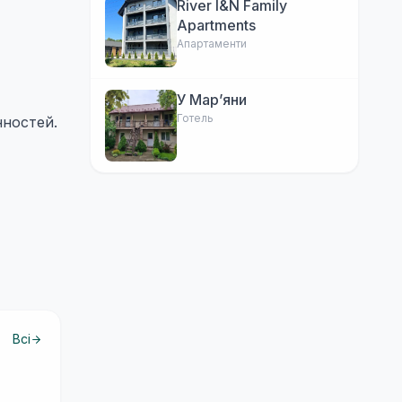
River I&N Family
Apartments
Апартаменти
У Марʼяни
Готель
нностей.
Всі