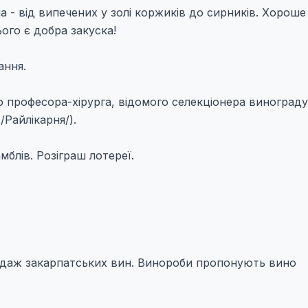
 - від випечених у золі коржиків до сирників. Хороше
ого є добра закуска!
ання.
о професора-хірурга, відомого селекціонера винограду
/Райлікарня/).
блів. Розіграш лотереї.
продаж закарпатських вин. Винороби пропонують вино