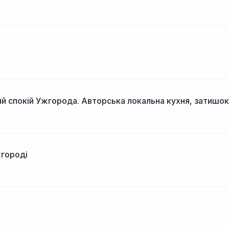
і
й спокій Ужгорода. Авторська локальна кухня, затишок
жгороді