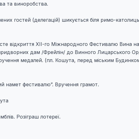
ва та виноробства.
ених гостей (делегацій) шикується біля римо-католиц
чисте відкриття ХІІ-го Міжнародного Фестивалю Вина н
а придворних дам /Фрейлін/ до Винного Лицарського Ор
вручення медалей. (пл. Кошута, перед міським Будинко
й намет фестивалю”. Вручення грамот.
шута
блів. Розіграш лотереї.