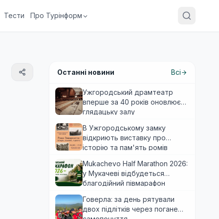
Тести
Про Турінформ
Останні новини
Всі
Ужгородський драмтеатр
вперше за 40 років оновлює
глядацьку залу
В Ужгородському замку
відкриють виставку про
історію та пам'ять ромів
Закарпаття
Mukachevo Half Marathon 2026:
у Мукачеві відбудеться
благодійний півмарафон
Говерла: за день рятували
двох підлітків через погане
самопочуття