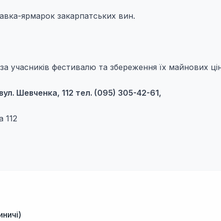
тавка-ярмарок закарпатських вин.
і за учасників фестивалю та збереження їх майнових ці
вул. Шевченка, 112 тел.
(095) 305-42-61,
 112
иничі)