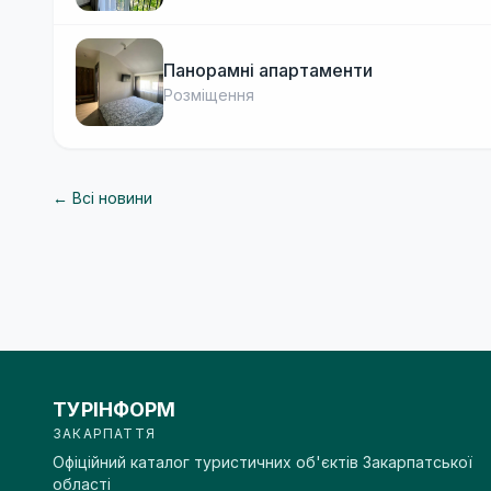
Панорамні апартаменти
Розміщення
← Всі новини
ТУРІНФОРМ
ЗАКАРПАТТЯ
Офіційний каталог туристичних об'єктів Закарпатської
області