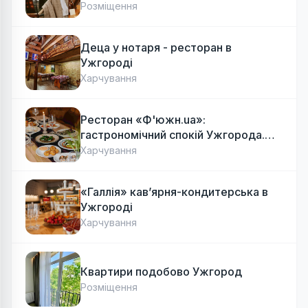
Розміщення
Деца у нотаря - ресторан в
Ужгороді
Харчування
Ресторан «Ф'южн.ua»:
гастрономічний спокій Ужгорода.
Авторська локальна кухня, затишок
Харчування
«Галлія» кав’ярня-кондитерська в
Ужгороді
Харчування
Квартири подобово Ужгород
Розміщення