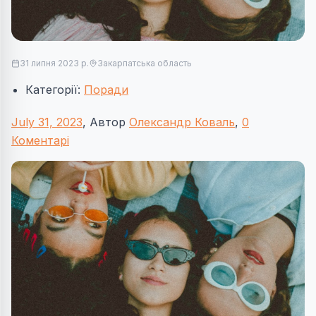
31 липня 2023 р.
Закарпатська область
Категорії:
Поради
July 31, 2023
, Автор
Олександр Коваль
,
0
Коментарі