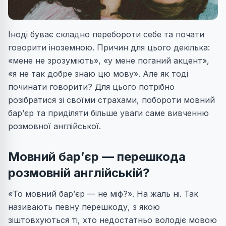
Іноді буває складно перебороти себе та почати
говорити іноземною. Причин для цього декілька:
«мене не зрозуміють», «у мене поганий акцент»,
«я не так добре знаю цю мову». Але як тоді
починати говорити? Для цього потрібно
розібратися зі своїми страхами, побороти мовний
бар’єр та приділяти більше уваги саме вивченню
розмовної англійської.
Мовний бар’єр — перешкода
розмовній англійській?
«То мовний бар’єр — не міф?». На жаль ні. Так
називають певну перешкоду, з якою
зіштовхуються ті, хто недостатньо володіє мовою