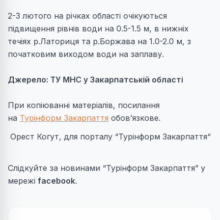
2-3 лютого на річках області очікуються
підвищення рівнів води на 0.5-1.5 м, в нижніх
течіях р.Латориця та р.Боржава на 1.0-2.0 м, з
початковим виходом води на заплаву.
Джерело: ТУ МНС у Закарпатській області
При копіюванні матеріалів, посилання
на
Турінформ Закарпаття
обов’язкове.
Орест Когут, для порталу “Турінформ Закарпаття“
Слідкуйте за новинами “Турінформ Закарпаття” у
мережі
facebook
.