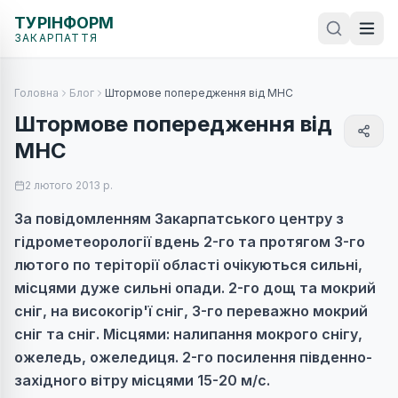
ТУРІНФОРМ
ЗАКАРПАТТЯ
Головна
Блог
Штормове попередження від МНС
Штормове попередження від
МНС
2 лютого 2013 р.
За повідомленням Закарпатського центру з
гідрометеорології вдень 2-го та протягом 3-го
лютого по теріторії області очікуються сильні,
місцями дуже сильні опади. 2-го дощ та мокрий
сніг, на високогір'ї сніг, 3-го переважно мокрий
сніг та сніг. Місцями: налипання мокрого снігу,
ожеледь, ожеледиця. 2-го посилення південно-
західного вітру місцями 15-20 м/с.