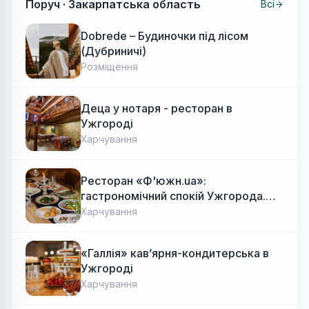
Поруч ·
Закарпатська область
Всі
Dobrede – Будиночки під лісом
(Дубриничі)
Розміщення
Деца у нотаря - ресторан в
Ужгороді
Харчування
Ресторан «Ф'южн.ua»:
гастрономічний спокій Ужгорода.
Авторська локальна кухня, затишок
Харчування
«Галлія» кав’ярня-кондитерська в
Ужгороді
Харчування