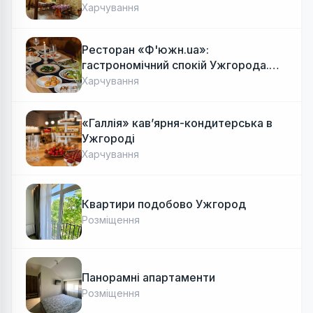
Харчування
Ресторан «Ф'южн.ua»:
гастрономічний спокій Ужгорода.
Авторська локальна кухня, затишок
Харчування
«Галлія» кав’ярня-кондитерська в
Ужгороді
Харчування
Квартири подобово Ужгород
Розміщення
Панорамні апартаменти
Розміщення