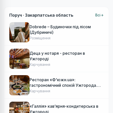
Поруч ·
Закарпатська область
Всі
Dobrede – Будиночки під лісом
(Дубриничі)
Розміщення
Деца у нотаря - ресторан в
Ужгороді
Харчування
Ресторан «Ф'южн.ua»:
гастрономічний спокій Ужгорода.
Авторська локальна кухня, затишок
Харчування
«Галлія» кав’ярня-кондитерська в
Ужгороді