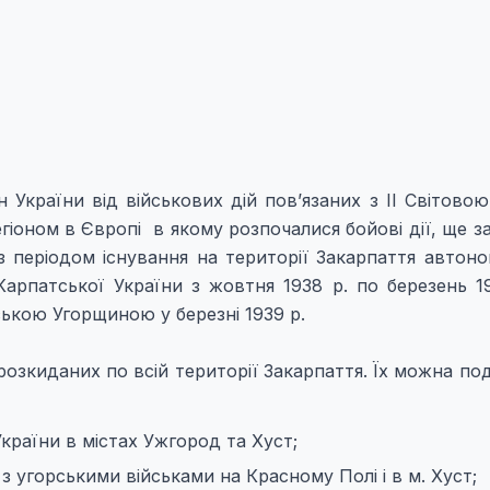
України від військових дій пов’язаних з ІІ Світовою
іоном в Європі в якому розпочалися бойові дії, ще за
і з періодом існування на території Закарпаття автоно
рпатської України з жовтня 1938 р. по березень 19
ькою Угорщиною у березні 1939 р.
розкиданих по всій території Закарпаття. Їх можна под
країни в містах Ужгород та Хуст;
 з угорськими військами на Красному Полі і в м. Хуст;