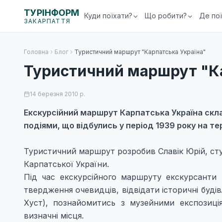
ТУРІНФОРМ
Куди поїхати?
Що робити?
Де по
ЗАКАРПАТТЯ
Головна
Блог
Туристичний маршрут "Карпатська Україна"
Туристичний маршрут "Ка
14 березня 2010 р.
Екскурсійний маршрут Карпатська Україна скл
подіями, що відбулись у період 1939 року на те
Туристичний маршрут
розробив Славік Юрій, с
Карпатської України.
Під час екскурсійного маршруту екскурсанти
твердження очевидців, відвідати історичні будів
Хуст), познайомитись з музейними експозиці
визначні місця.