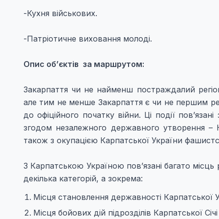
-Кухня військових.
-Патріотичне виховання молоді.
Опис об’єктів за маршрутом:
Закарпаття чи не найменш постраждалий регіон 
але тим не менше Закарпаття є чи не першим рег
до офіційного початку війни. Ці події пов’язан
згодом незалежного державного утворення – Ка
також з окупацією Карпатської України фашистс
З Карпатською Україною пов’язані багато місць 
декілька категорій, а зокрема:
Місця становлення державності Карпатської У
Місця бойових дій підрозділів Карпатської Січі