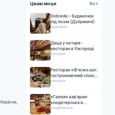
Цікаві місця
Всі
Dobrede – Будиночки
під лісом (Дубриничі)
Інше житло
Деца у нотаря -
ресторан в Ужгороді
Ресторан
Ресторан «Ф'южн.ua»:
гастрономічний спокій
Ужгорода. Авторська
Ресторан
локальна кухня,
затишок
«Галлія» кав’ярня-
України,
кондитерська в
Ужгороді
Кондитерська