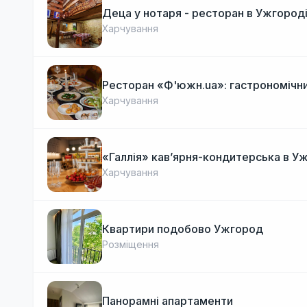
Деца у нотаря - ресторан в Ужгород
Харчування
Ресторан «Ф'южн.ua»: гастрономічни
Харчування
«Галлія» кав’ярня-кондитерська в У
Харчування
Квартири подобово Ужгород
Розміщення
Панорамні апартаменти