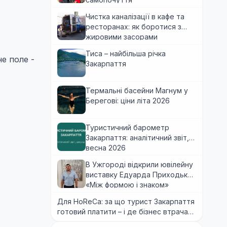
Чистка каналізації в кафе та
ресторанах: як боротися з
жировими засорами
Тиса – найбільша річка
е поле -
Закарпаття
Термальні басейни Магнум у
Берегові: ціни літа 2026
Туристичний барометр
Закарпаття: аналітичний звіт,
весна 2026
В Ужгороді відкрили ювілейну
виставку Едуарда Приходька
«Між формою і знаком»
Для HoReCa: за що турист Закарпаття
готовий платити – і де бізнес втрачає
гроші