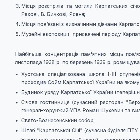
Місця розстрілів та могили Карпатських січ
Рахові, В. Бичкові, Ясеня;
Місця пов’язані з визначними діячами Карпатськ
Музейні експозиції присвячені періоду Карпатс
Найбільша концентрація пам'ятних місць пов’я
листопада 1938 р. по березень 1939 р. розміщува
Хустська спеціалізована школа І-ІІІ ступе
проходив Сойм Карпатської України на якому
Будинок уряду Карпатської України (теперішня
Січова гостинниця (сучасний ресторан "Верх
генерал-хорунжий УПА Роман Шухевич та виз
Свято-Вознесенський собор;
Штаб "Карпатської Січі" (сучасна будівля ПТУ