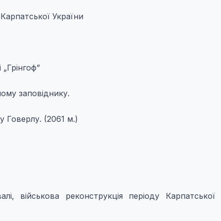
 Карпатської України
 „Грінгоф”
ному заповіднику.
 Говерлу. (2061 м.)
валі, військова реконструкція періоду Карпатської 