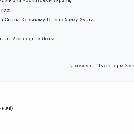
свячена Карпатській Україні;
горі
ї Січі на Красному Полі поблизу Хуста.
стах Ужгород та Ясіня.
Джерело: "Турінформ Зак
иничі)