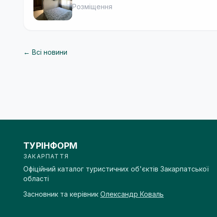
Розміщення
← Всі новини
ТУРІНФОРМ
ЗАКАРПАТТЯ
Офіційний каталог туристичних об'єктів Закарпатської
області
Засновник та керівник
Олександр Коваль