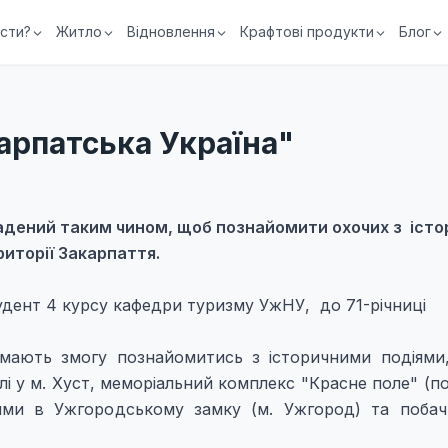
їсти?
Житло
Відновлення
Крафтові продукти
Блог
рпатська Україна"
адений таким чином, щоб познайомити охочих з іст
риторії Закарпаття.
тудент 4 курсу кафедри туризму УжНУ,
до 71-річниці
 мають змогу познайомитись з історичними подіями
лі у м. Хуст, меморіальний комплекс "Красне поле" (п
ями в Ужгородському замку (м. Ужгород) та побач