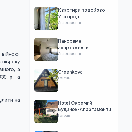
Квартири подобово
Ужгород
Апартаменти
Панорамні
апартаменти
 війною,
Апартаменти
 півроку
много, а
Greenkova
39 р., а
Готель
ілити на
Hotel Окремий
Будинок-Апартаменти
Готель