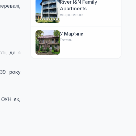
River I&N Family
еревалі,
Apartments
Апартаменти
У Марʼяни
Готель
ті, де з
939 року
 ОУН як,