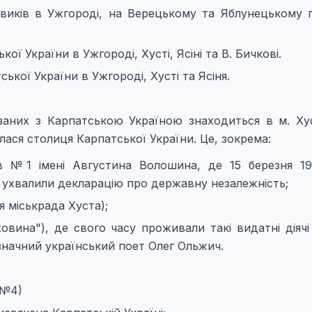
овиків в Ужгороді, на Верецькому та Яблунецькому п
ої України в Ужгороді, Хусті, Ясіні та В. Бичкові.
ької України в Ужгороді, Хусті та Ясіня.
заних з Карпатською Україною знаходиться в м. Хус
лася столиця Карпатської України. Це, зокрема:
нів №1 імені Августина Волошина, де 15 березня 1
 ухвалили декларацію про державну незалежність;
 міськрада Хуста);
овина"), де свого часу проживали такі видатні діячі
начний український поет Олег Ольжич.
 №4)