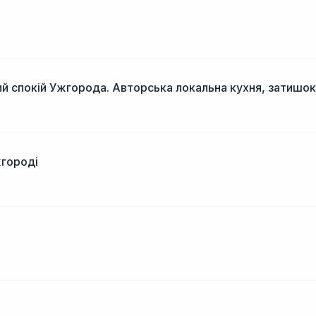
і
й спокій Ужгорода. Авторська локальна кухня, затишок
жгороді