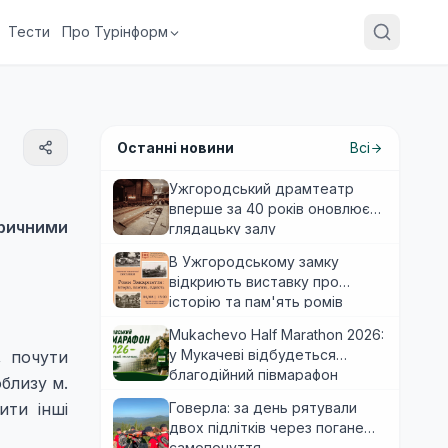
Тести
Про Турінформ
Останні новини
Всі
Ужгородський драмтеатр
вперше за 40 років оновлює
оричними
глядацьку залу
В Ужгородському замку
відкриють виставку про
історію та пам'ять ромів
Закарпаття
Mukachevo Half Marathon 2026:
у Мукачеві відбудеться
, почути
благодійний півмарафон
облизу м.
ити інші
Говерла: за день рятували
двох підлітків через погане
самопочуття