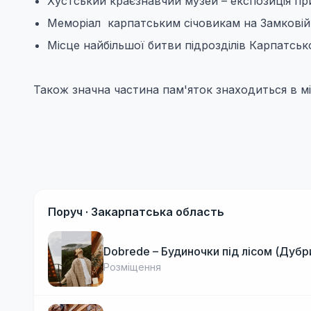
Хустський краєзнавчий музей – експозиція при
Меморіал карпатським січовикам на Замковій 
Місце найбільшої битви підрозділів Карпатсько
Також значна частина пам'яток знаходиться в мі
Поруч ·
Закарпатська область
Dobrede – Будиночки під лісом (Дубр
Розміщення