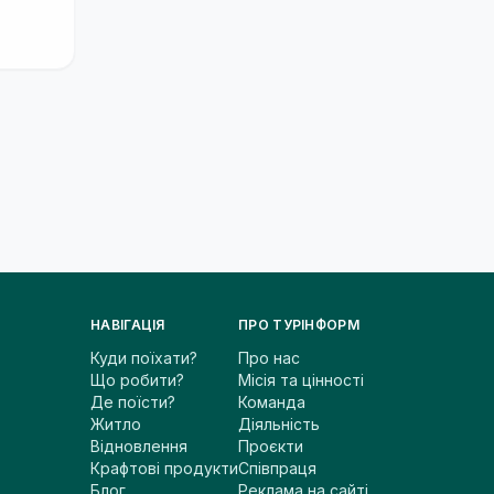
НАВІГАЦІЯ
ПРО ТУРІНФОРМ
Куди поїхати?
Про нас
Що робити?
Місія та цінності
Де поїсти?
Команда
Житло
Діяльність
Відновлення
Проєкти
Крафтові продукти
Співпраця
Блог
Реклама на сайті