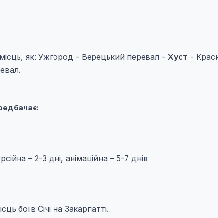
місць, як: Ужгород - Верецький перевал –
Хуст
- Красн
ревал.
редбачає:
сійна – 2-3 дні, анімаційна – 5-7 днів
сць боїв Січі на Закарпатті.