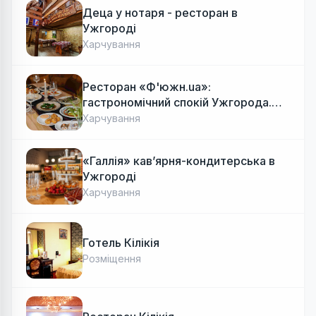
Деца у нотаря - ресторан в
Ужгороді
Харчування
Ресторан «Ф'южн.ua»:
гастрономічний спокій Ужгорода.
Авторська локальна кухня, затишок
Харчування
«Галлія» кав’ярня-кондитерська в
Ужгороді
Харчування
Готель Кілікія
Розміщення