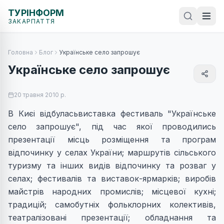
ТУРІНФОРМ
ЗАКАРПАТТЯ
Головна
Блог
Українське село запрошує
Українське село запрошує
20 травня 2010 р.
В Києі відбуласьвиставка фестиваль "Українське
село запрошує", під час якої проводились
презентації місць розміщення та програм
відпочинку у селах України; маршрутів сільського
туризму та інших видів відпочинку та розваг у
селах; фестивалів та виставок-ярмарків; виробів
майстрів народних промислів; місцевої кухні;
традицій; самобутніх фольклорних колективів,
театралізовані презентації; обладнання та