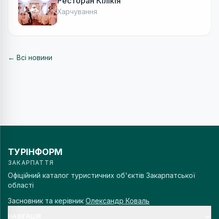
Ресторан Кілікія
Харчування
← Всі новини
ТУРІНФОРМ
ЗАКАРПАТТЯ
Офіційний каталог туристичних об'єктів Закарпатської
області
Засновник та керівник
Олександр Коваль
НАВІГАЦІЯ