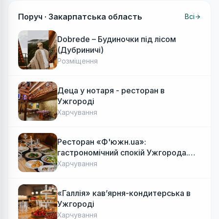
Поруч ·
Закарпатська область
Всі
Dobrede – Будиночки під лісом
(Дубриничі)
Розміщення
Деца у нотаря - ресторан в
Ужгороді
Харчування
Ресторан «Ф'южн.ua»:
гастрономічний спокій Ужгорода.
Авторська локальна кухня, затишок
Харчування
«Галлія» кав’ярня-кондитерська в
Ужгороді
Харчування