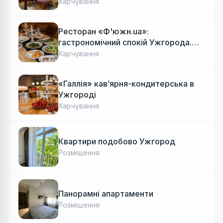
Харчування
Ресторан «Ф'южн.ua»:
гастрономічний спокій Ужгорода.
Авторська локальна кухня, затишок
Харчування
«Галлія» кав’ярня-кондитерська в
Ужгороді
Харчування
Квартири подобово Ужгород
Розміщення
Панорамні апартаменти
Розміщення