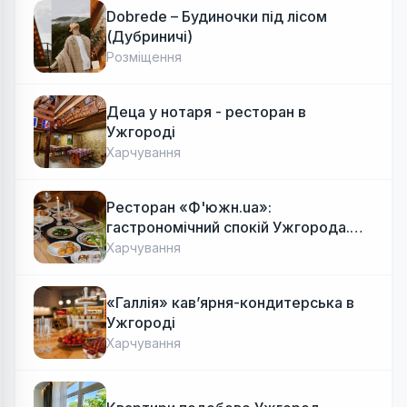
Dobrede – Будиночки під лісом
(Дубриничі)
Розміщення
Деца у нотаря - ресторан в
Ужгороді
Харчування
Ресторан «Ф'южн.ua»:
гастрономічний спокій Ужгорода.
Авторська локальна кухня, затишок
Харчування
«Галлія» кав’ярня-кондитерська в
Ужгороді
Харчування