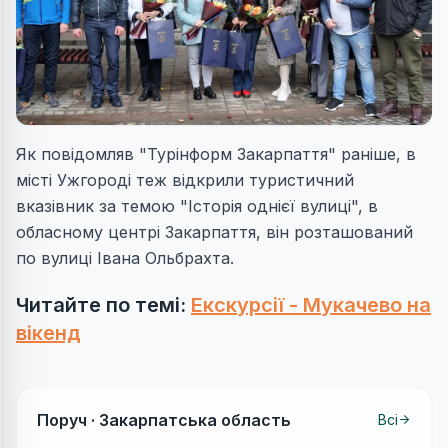
Як повідомляв "Турінформ Закарпаття" раніше, в
місті Ужгороді теж відкрили туристичний
вказівник за темою "Історія однієї вулиці", в
обласному центрі Закарпаття, він розташований
по вулиці Івана Ольбрахта.
Читайте по темі:
Екскурсії - Мукачево на
вікенд
Поруч ·
Закарпатська область
Всі