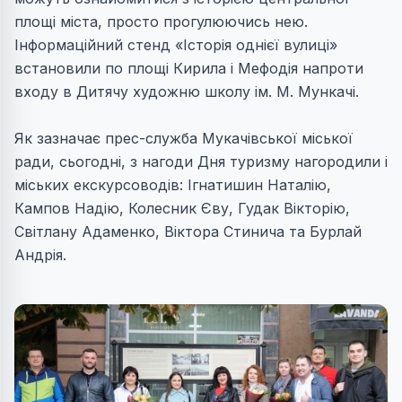
площі міста, просто прогулюючись нею.
Інформаційний с
тенд «Історія однієї вулиці»
встановили по площі Кирила і Мефодія напроти
входу в Дитячу художню школу ім. М. Мункачі.
Як зазначає прес-служба Мукачівської міської
ради, сьогодні, з нагоди Дня туризму нагородили і
міських екскурсоводів: Ігнатишин Наталію,
Кампов Надію, Колесник Єву, Гудак Вікторію,
Світлану Адаменко, Віктора Стинича та Бурлай
Андрія.