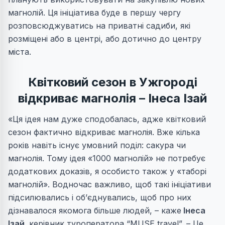
магнолій. Ця ініціатива буде в першу чергу
розповсюджуватись на приватні садиби, які
розміщені або в центрі, або дотично до центру
міста.
Квітковий сезон в Ужгороді
відкриває магнолія – Інеса Ізай
«Ця ідея нам дуже сподобалась, адже квітковий
сезон фактично відкриває магнолія. Вже кілька
років навіть існує умовний поділ: сакура чи
магнолія. Тому ідея «1000 магнолій» не потребує
додаткових доказів, я особисто також у «таборі
магнолій». Водночас важливо, щоб такі ініціативи
підсилювались і об’єднувались, щоб про них
дізнавалося якомога більше людей, – каже
Інеса
Ізай,
керівник туроператора “MUSE travel”
.
– Це