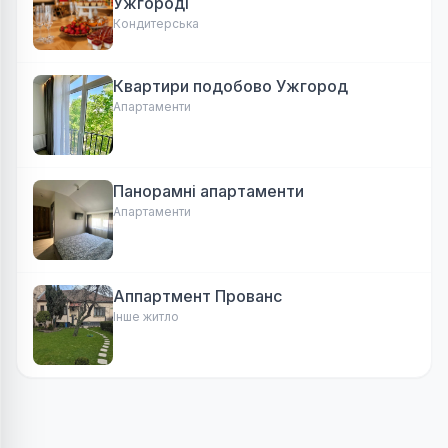
Ужгороді
Кондитерська
Квартири подобово Ужгород
Апартаменти
Панорамні апартаменти
Апартаменти
Аппартмент Прованс
Інше житло