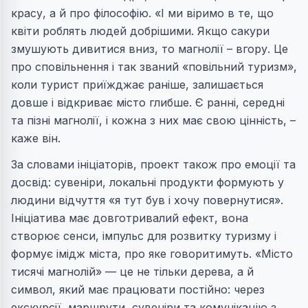
красу, а й про філософію. «І ми віримо в те, що
квіти роблять людей добрішими. Якщо сакури
змушують дивитися вниз, то магнолії – вгору. Це
про сповільнення і так званий «повільний туризм»,
коли турист приїжджає раніше, залишається
довше і відкриває місто глибше. Є ранні, середні
та пізні магнолії, і кожна з них має свою цінність, –
каже він.
За словами ініціаторів, проект також про емоції та
досвід: сувеніри, локальні продукти формують у
людини відчуття «я тут був і хочу повернутися».
Ініціатива має довготривалий ефект, вона
створює сенси, імпульс для розвитку туризму і
формує імідж міста, про яке говоритимуть. «Місто
тисячі магнолій» — це не тільки дерева, а й
символ, який має працювати постійно: через
екскурсії, маршрути, сувеніри та комунікацію з