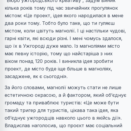
“Бюро ужгородського креативу”, задум виник
кілька років тому під час звичайних прогулянок
містом: «Це проект, ідея якого народилася в мене
два роки тому. Тобто було таке, що ти гуляєш
містом, коли цвітуть магнолії. І ці настільки чудові,
гарні квіти, які всюди різні. І мені чомусь здалося,
що їх в Ужгороді дуже мало. Із магноліями місто
має певну історію, тому що найстаріша з них
віком понад 120 років. І виникла ідея зробити
проект, де місто буде іще більше в магноліях,
засаджене, як є сьогодні».
За його словами, магнолії можуть стати не лише
естетичною окрасою, а й фактором, який об’єднує
громаду та приваблює туристів: «Це може бути
такий тригер для туристів, цікава така ідея, яка
об’єднує ужгородців навколо цього в якійсь дії».
Владислав наголосив, що проєкт має соціальний