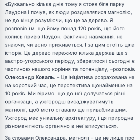
«Буквально кілька днів тому я стояв біля парку
Лаудона і почув, як люди роздивлялися магнолію,
не до кінця розуміючи, що це за дерево. Я
розповів їм, що йому понад 120 років, що його
колись привіз Лаудон, фактично навмання, не
знаючи, чи воно приживеться. І за цим стоїть ціла
історія. Це дерево пережило кілька держав ще з
австро-угорського періоду, збереглося і сьогодні є
частиною нашого коріння та потенціалу, –розповів
Олександр Коваль
. – Ця ініціатива розрахована не
на короткий час, це перспектива щонайменше на
10 років. Ми віримо, що до неї долучаться різні
організації, а ужгородці висаджуватимуть
магнолії, щоб місто ставало ще привабливішим.
Ужгород має унікальну архітектуру, і ця природна
різноманітність органічно в неї вписується».
За словами Олександра, магнолії – це не лише про