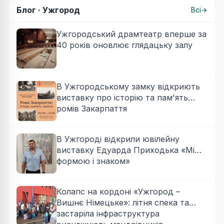
Блог ·
Ужгород
Всі
Ужгородський драмтеатр вперше за
40 років оновлює глядацьку залу
В Ужгородському замку відкриють
виставку про історію та пам'ять
ромів Закарпаття
В Ужгороді відкрили ювілейну
виставку Едуарда Приходька «Між
формою і знаком»
Колапс на кордоні «Ужгород –
Вишнє Німецьке»: літня спека та
застаріла інфраструктура