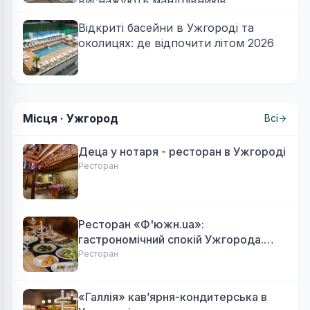
виснажують мандрівників
Відкриті басейни в Ужгороді та
околицях: де відпочити літом 2026
Місця ·
Ужгород
Всі
Деца у нотаря - ресторан в Ужгороді
Ресторан
Ресторан «Ф'южн.ua»:
гастрономічний спокій Ужгорода.
Авторська локальна кухня, затишок
Ресторан
«Галлія» кав’ярня-кондитерська в