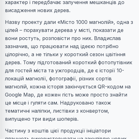
характер і передбачає залучення мешканців до
висадження нових дерев.
Назву проекту дали «Місто 1000 магнолій», одна з
цілей – порахувати дерева у місті, показати де
вони ростуть, розповісти про них. Владислав
зазначив, що працювати над ідеєю потрібно
цілорічно, а не тільки у короткий сезон цвітіння
дерев. Тому підготований короткий фотопутівник
для гостей міста та ужгородців, де є історії 10-
локацій магнолії, фотографії, різних сортів
магнолій, кожна історія закінчується QR-кодом на
Google Map, де кожен гість може просто знайти
це місце і гуляти сам. Надруковано також
тематичні наліпки, листівки з конвертом,
випущено три види шоперів.
Частину з коштів цієї продукції ініціатори
планують використовувати на закупівлю нових