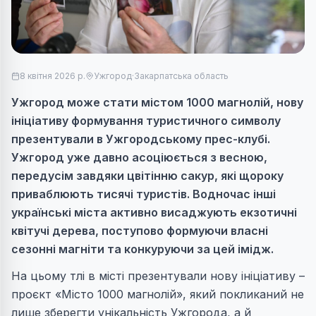
8 квітня 2026 р.
Ужгород
·
Закарпатська область
Ужгород може стати містом 1000 магнолій, нову
ініціативу формування туристичного символу
презентували в Ужгородському прес-клубі.
Ужгород уже давно асоціюється з весною,
передусім завдяки цвітінню сакур, які щороку
приваблюють тисячі туристів. Водночас інші
українські міста активно висаджують екзотичні
квітучі дерева, поступово формуючи власні
сезонні магніти та конкуруючи за цей імідж.
На цьому тлі в місті презентували нову ініціативу –
проєкт «Місто 1000 магнолій», який покликаний не
лише зберегти унікальність Ужгорода, а й