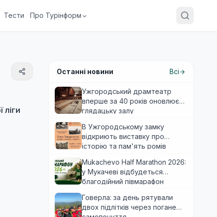
Тести
Про Турінформ
Останні новини
Всі
Ужгородський драмтеатр
вперше за 40 років оновлює
 ліги
глядацьку залу
В Ужгородському замку
відкриють виставку про
історію та пам'ять ромів
Закарпаття
Mukachevo Half Marathon 2026:
у Мукачеві відбудеться
благодійний півмарафон
Говерла: за день рятували
двох підлітків через погане
самопочуття