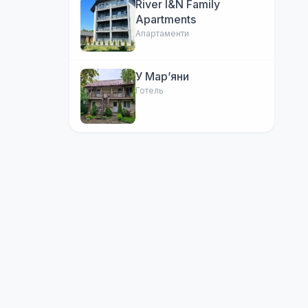
River I&N Family
Apartments
Апартаменти
У Марʼяни
Готель