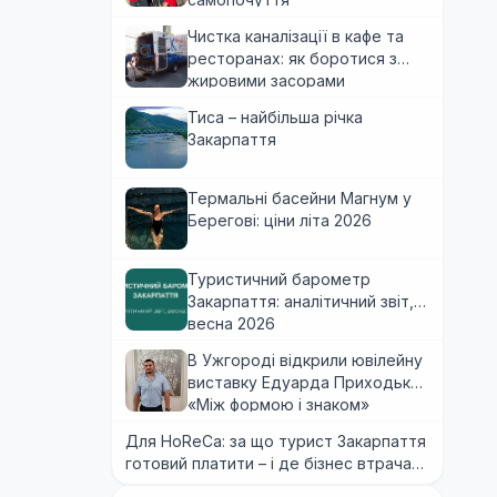
Чистка каналізації в кафе та
ресторанах: як боротися з
жировими засорами
Тиса – найбільша річка
Закарпаття
Термальні басейни Магнум у
Берегові: ціни літа 2026
Туристичний барометр
Закарпаття: аналітичний звіт,
весна 2026
В Ужгороді відкрили ювілейну
виставку Едуарда Приходька
«Між формою і знаком»
Для HoReCa: за що турист Закарпаття
готовий платити – і де бізнес втрачає
гроші