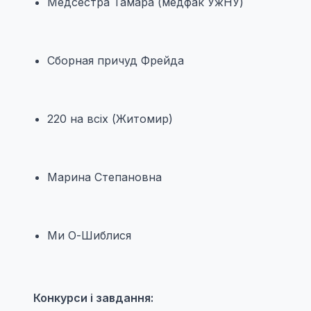
Медсестра Тамара (медфак УжНУ)
Сборная причуд Фрейда
220 на всіх (Житомир)
Марина Степановна
Ми О-Шиблися
Конкурси і завдання: