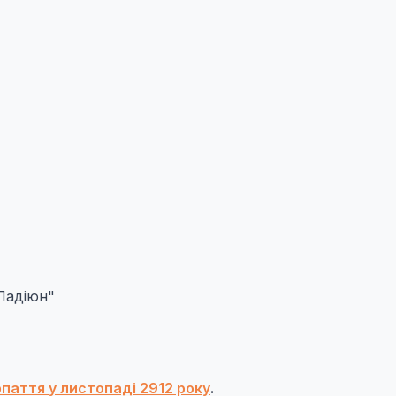
Падіюн"
рпаття у листопаді 2912 року
.