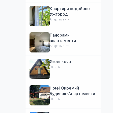
Квартири подобово
Ужгород
Апартаменти
Панорамні
апартаменти
Апартаменти
Greenkova
Готель
Hotel Окремий
Будинок-Апартаменти
Готель