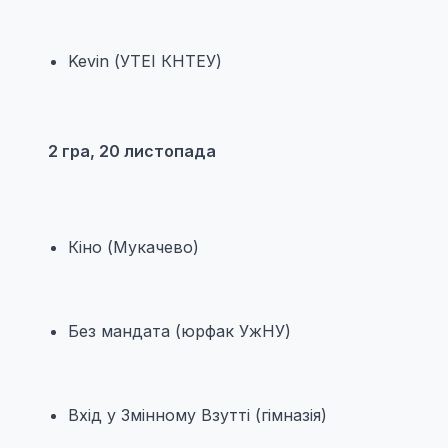
Kevin (УТЕІ КНТЕУ)
2 гра, 20 листопада
Кіно (Мукачево)
Без мандата (юрфак УжНУ)
Вхід у Змінному Взутті (гімназія)