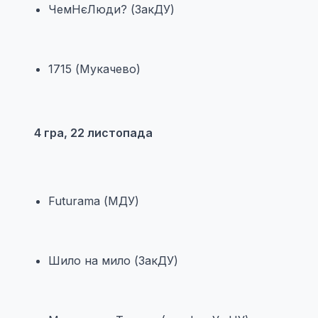
ЧемНєЛюди? (ЗакДУ)
1715 (Мукачево)
4 гра, 22 листопада
Futurama (МДУ)
Шило на мило (ЗакДУ)