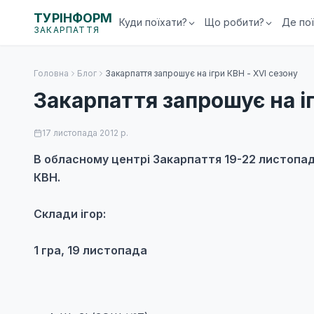
ТУРІНФОРМ
Куди поїхати?
Що робити?
Де по
ЗАКАРПАТТЯ
Головна
Блог
Закарпаття запрошує на ігри КВН - XVI сезону
Закарпаття запрошує на іг
17 листопада 2012 р.
В обласному центрі Закарпаття
19-22 листопа
КВН.
Склади ігор:
1 гра, 19 листопада