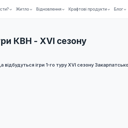
їсти?
Житло
Відновлення
Крафтові продукти
Блог
ри КВН - XVI сезону
да
відбудуться ігри 1-го туру XVI сезону Закарпатської