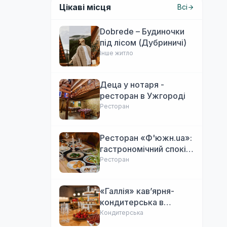
Цікаві місця
Всі
Dobrede – Будиночки
під лісом (Дубриничі)
Інше житло
Деца у нотаря -
ресторан в Ужгороді
Ресторан
Ресторан «Ф'южн.ua»:
гастрономічний спокій
Ужгорода. Авторська
Ресторан
локальна кухня,
затишок
«Галлія» кав’ярня-
кондитерська в
Ужгороді
Кондитерська