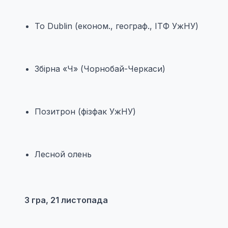
To Dublin (економ., географ., ІТФ УжНУ)
Збірна «Ч» (Чорнобай-Черкаси)
Позитрон (фізфак УжНУ)
Лесной олень
3 гра, 21 листопада