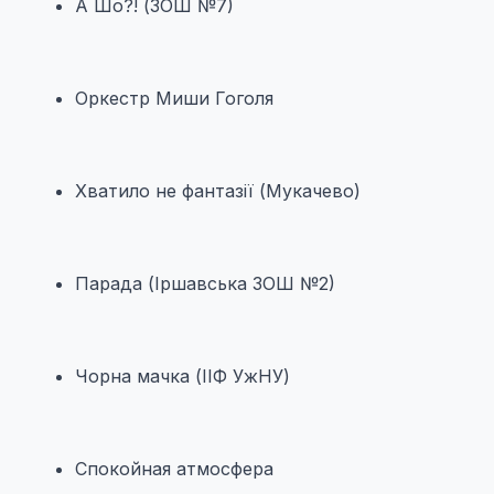
А Шо?! (ЗОШ №7)
Оркестр Миши Гоголя
Хватило не фантазії (Мукачево)
Парада (Іршавська ЗОШ №2)
Чорна мачка (ІІФ УжНУ)
Спокойная атмосфера