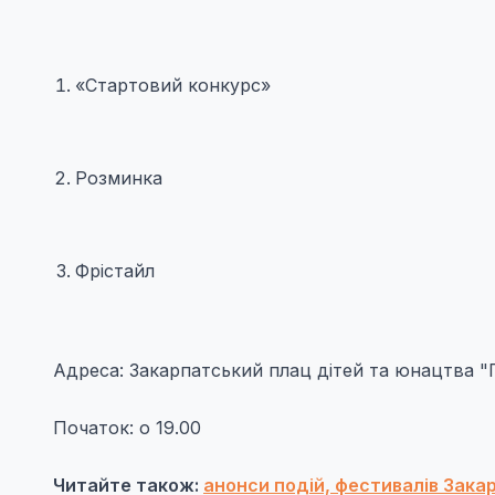
«Стартовий конкурс»
Розминка
Фрістайл
Адреса: Закарпатський плац дітей та юнацтва "
Початок: о 19.00
Читайте також:
анонси подій, фестивалів Зака