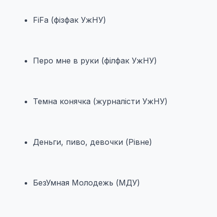
FiFa (фізфак УжНУ)
Перо мне в руки (філфак УжНУ)
Темна конячка (журналісти УжНУ)
Деньги, пиво, девочки (Рівне)
БезУмная Молодежь (МДУ)