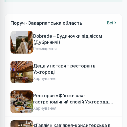
Поруч ·
Закарпатська область
Всі
Dobrede – Будиночки під лісом
(Дубриничі)
Розміщення
Деца у нотаря - ресторан в
Ужгороді
Харчування
Ресторан «Ф'южн.ua»:
гастрономічний спокій Ужгорода.
Авторська локальна кухня, затишок
Харчування
«Галлія» кав’ярня-кондитерська в