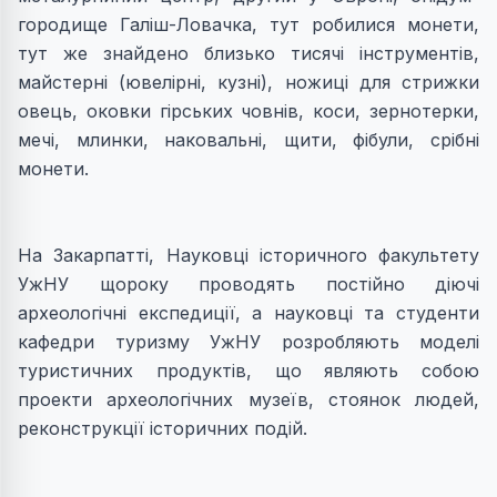
городище Галiш-Ловачка, тут робилися монети,
тут же знайдено близько тисячі iнструментiв,
майстернi (ювелiрнi, кузнi), ножицi для стрижки
овець, оковки гiрських човнiв, коси, зернотерки,
мечi, млинки, наковальнi, щити, фiбули, срiбнi
монети.
На Закарпатті, Науковці історичного факультету
УжНУ щороку проводять постійно діючі
археологічні експедиції, а науковці та студенти
кафедри туризму УжНУ розробляють моделі
туристичних продуктів, що являють собою
проекти археологічних музеїв, стоянок людей,
реконструкції історичних подій.