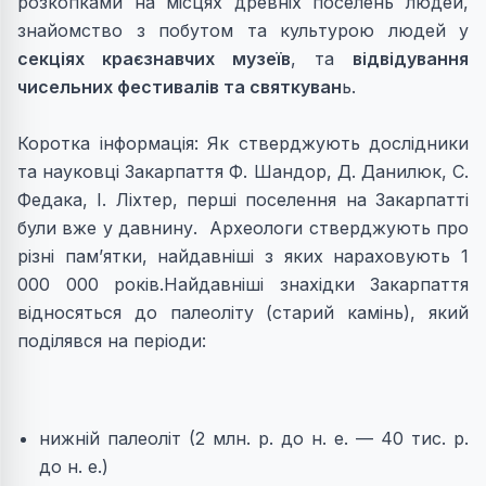
розкопками на місцях древніх поселень людей,
знайомство з побутом та культурою людей у
секціях краєзнавчих музеїв
, та
відвідування
чисельних фестивалів та святкуван
ь.
Коротка інформація: Як стверджують дослідники
та науковці Закарпаття Ф. Шандор, Д. Данилюк, С.
Федака, І. Ліхтер, перші поселення на Закарпатті
були вже у давнину. Археологи стверджують про
різні пам’ятки, найдавніші з яких нараховують 1
000 000 років.Найдавніші знахідки Закарпаття
відносяться до палеоліту (старий камінь), який
подiлявся на перiоди:
нижнiй палеолiт (2 млн. р. до н. е. — 40 тис. р.
до н. е.)