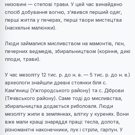
низовинi — степовi трави. У цей час винайдено
спосiб добування вогню, з'явився перший одяг,
першi житла у печерах, першi твори мистецтва
(наскельнi малюнки).
Люди займалися мисливством на мамонтів, гiєн,
печерних ведмедiв, збиральництвом (корiння, дикi
плоди, трави).
У час мезоліту 12 тис. р. до н. е. — 5 тис. р. до н. е.)
археологи знайшли древні стоянки біля с.
Кам'яниці (Ужгородського району) та с. Дiброви
(Тячівського району). Саме тоді до мисливства,
збиральництва додається риболовля. Люди
мезолiту жили в землянках, влітку у куренях. Вони
вже мали кращі знаряддя праці: тесла, долота,
рiзноманiтнi наконечники, лук i стрiли, гарпун. У