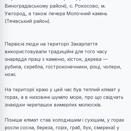
Виноградівському районі), с. Рокосово, м.
Ужгород, а також печера Молочний камiнь
(Тячiвський район).
Первісні люди на території Закарпаття
використовували традиційні для того часу
знаряддя працi з каменю, кiсток, дерева —
рубила, скребла, гостроконечники, рiзцi, чопери,
ножi.
На територiї краю у цей час був теплий клiмат у
горах, а в низовинi шумiло море, про що свiдчать
знахiдки черепашок вимерлих молюскiв.
Пiзнiше клiмат став холоднiшим i сухiшим, у горах
росли сосна, береза, горiх, граб, бук, смерека) у