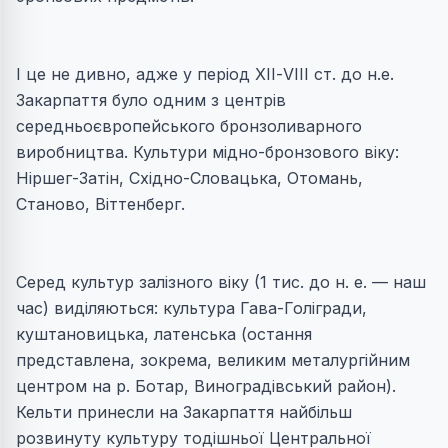
І це не дивно, адже у період ХІІ-VІІІ ст. до н.е.
Закарпаття було одним з центрів
середньоєвропейського бронзоливарного
виробництва. Культури мiдно-бронзового вiку:
Нiршег-Затiн, Схiдно-Словацька, Отомань,
Станово, Вiттенберг.
Серед культур залізного віку (1 тис. до н. е. — наш
час) виділяються: культура Гава-Голiгради,
куштановицька, латенська (остання
представлена, зокрема, великим металургiйним
центром на р. Ботар, Виноградiвський район).
Кельти принесли на Закарпаття найбiльш
розвинуту культуру тодiшньої Центральної