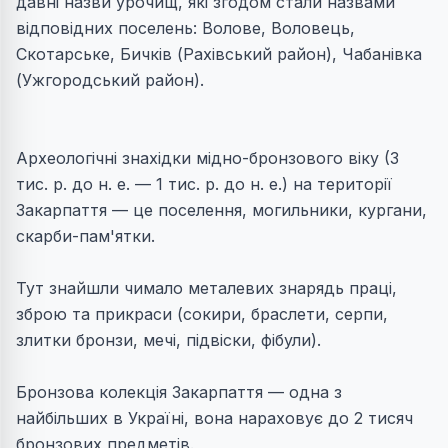
давні назви урочищ, які згодом стали назвами
відповідних поселень: Волове, Воловець,
Скотарське, Бичків (Рахівський район), Чабанiвка
(Ужгородський район).
Археологiчнi знахiдки мiдно-бронзового вiку (3
тис. р. до н. е. — 1 тис. р. до н. е.) на територiї
Закарпаття — це поселення, могильники, кургани,
скарби-пам'ятки.
Тут знайшли чимало металевих знарядь праці,
зброю та прикраси (сокири, браслети, серпи,
злитки бронзи, мечі, підвіски, фібули).
Бронзова колекція Закарпаття — одна з
найбільших в Україні, вона нараховує до 2 тисяч
бронзових предметів.