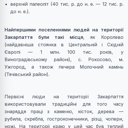
верхнiй палеолiт (40 тис. р. до н. е. — 12 тис. р.
до н. е.).
Найпершими поселеннями людей на території
Закарпаття були такі місця
, як Королево
(найдавнiша стоянка в Центральнiй i Схiднiй
Європi — 1 млн. 100 тис. років, у
Виноградівському районі), с. Рокосово, м.
Ужгород, а також печера Молочний камiнь
(Тячiвський район).
Первісні люди на території Закарпаття
використовували традиційні для того часу
знаряддя працi з каменю, кiсток, дерева —
рубила, скребла, гостроконечники, рiзцi, чопери,
ножi. На територiї краю у цей час був теплий