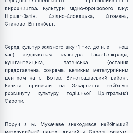
середньоєвропейського бронзоливарного
виробництва. Культури мiдно-бронзового вiку:
Нiршег-Затiн, Схiдно-Словацька, Отомань,
Станово, Вiттенберг.
Серед культур залізного віку (1 тис. до н. е. — наш
час) виділяються: культура Гава-Голiгради,
куштановицька, латенська (остання
представлена, зокрема, великим металургiйним
центром на р. Ботар, Виноградiвський район).
Кельти принесли на Закарпаття найбiльш
розвинуту культуру тодiшньої Центральної
Європи.
Поруч з м. Мукачеве знаходився найбiльший
металургiйний центр, другий у Європi, опiдум-