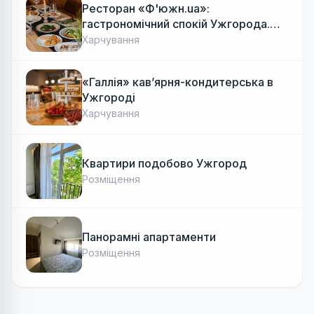
Ресторан «Ф'южн.ua»:
гастрономічний спокій Ужгорода.
Авторська локальна кухня, затишок
Харчування
«Галлія» кав’ярня-кондитерська в
Ужгороді
Харчування
Квартири подобово Ужгород
Розміщення
Панорамні апартаменти
Розміщення