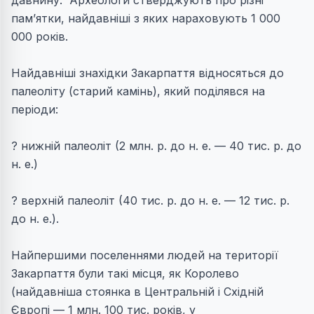
давнину. Археологи стверджують про різні
пам’ятки, найдавніші з яких нараховують 1 000
000 років.
Найдавніші знахідки Закарпаття відносяться до
палеоліту (старий камінь), який подiлявся на
перiоди:
? нижнiй палеолiт (2 млн. р. до н. е. — 40 тис. р. до
н. е.)
? верхнiй палеолiт (40 тис. р. до н. е. — 12 тис. р.
до н. е.).
Найпершими поселеннями людей на території
Закарпаття були такі місця, як Королево
(найдавнiша стоянка в Центральнiй i Схiднiй
Європi — 1 млн. 100 тис. років, у