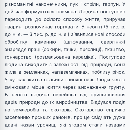
рiзноманiтнi наконечники, лук i стрiли, гарпун. У
цей час формуються племена. Людина поступово
переходить до осiлого способу життя, приручає
тварин, розпочинає торгувати. У неоліті (5 тис. р.
до н. е. — 3 тис. р. до н. е.) з’явилися нові способи
обробітку каменню (шліфування, сверління)
знаряддя працi (сокири, гачки, пряслицi), ткацтво,
гончарство (розмальована керамiка). Поступово
людина виходить з залежностi вiд природи, вона
жила в землянках, напiвземлянках, поблизу рiчок.
У кутках житла ставили глинянi печi. Люди часто
змiнювали мiсце життя через виснаження грунту.
В неолiтi людина перейшла вiд присвоювання
дарiв природи до їх виробництва. Відбувся подiл
на землеробiв та скотарiв. Скотарство сприяло
заселенню гiрських районiв, про це свiдчать дуже
давні назви урочищ, які згодом стали назвами