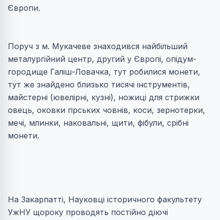
Європи.
Поруч з м. Мукачеве знаходився найбiльший
металургiйний центр, другий у Європi, опiдум-
городище Галiш-Ловачка, тут робилися монети,
тут же знайдено близько тисячі iнструментiв,
майстернi (ювелiрнi, кузнi), ножицi для стрижки
овець, оковки гiрських човнiв, коси, зернотерки,
мечi, млинки, наковальнi, щити, фiбули, срiбнi
монети.
На Закарпатті, Науковці історичного факультету
УжНУ щороку проводять постійно діючі