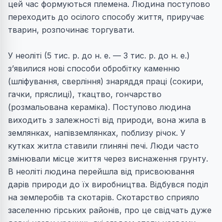
цей час формуються племена. Людина поступово
переходить до осiлого способу життя, приручає
тварин, розпочинає торгувати.
У неоліті (5 тис. р. до н. е. — 3 тис. р. до н. е.)
з’явилися нові способи обробітку каменню
(шліфування, сверління) знаряддя працi (сокири,
гачки, пряслицi), ткацтво, гончарство
(розмальована керамiка). Поступово людина
виходить з залежностi вiд природи, вона жила в
землянках, напiвземлянках, поблизу рiчок. У
кутках житла ставили глинянi печi. Люди часто
змiнювали мiсце життя через виснаження грунту.
В неолiтi людина перейшла вiд присвоювання
дарiв природи до їх виробництва. Відбувся подiл
на землеробiв та скотарiв. Скотарство сприяло
заселенню гiрських районiв, про це свiдчать дуже