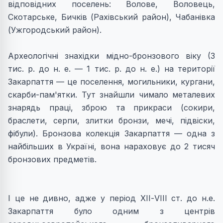
відповідних поселень: Волове, Воловець,
Скотарське, Бичків (Рахівський район), Чабанiвка
(Ужгородський район).
Археологiчнi знахiдки мiдно-бронзового вiку (3
тис. р. до н. е. — 1 тис. р. до н. е.) на територiї
Закарпаття — це поселення, могильники, кургани,
скарби-пам'ятки. Тут знайшли чимало металевих
знарядь праці, зброю та прикраси (сокири,
браслети, серпи, злитки бронзи, мечі, підвіски,
фібули). Бронзова колекція Закарпаття — одна з
найбільших в Україні, вона нараховує до 2 тисяч
бронзових предметів.
І це не дивно, адже у період ХІІ-VІІІ ст. до н.е.
Закарпаття було одним з центрів