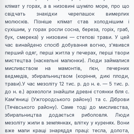
клiмат у горах, а в низовинi шумiло море, про що
свiдчать знахiдки черепашок вимерлих
молюскiв. Пiзнiше клiмат став холоднiшим i
сухiшим, у горах росли сосна, береза, горiх, граб,
бук, смерека) у низовинi — степовi трави. У цей
час винайдено спосiб добування вогню, з'явився
перший одяг, першi житла у печерах, першi твори
мистецтва (наскельнi малюнки). Люди займалися
мисливством на мамонтів, гiєн, печерних
ведмедiв, збиральництвом (корiння, дикi плоди,
трави).У час мезоліту 12 тис. р. до н. е. — 5 тис. р.
до н. е.) археологи знайшли древні стоянки біля с.
Кам'яниці (Ужгородського району) та с. Дiброви
(Тячівського району). Саме тоді до мисливства,
збиральництва додається риболовля. Люди
мезолiту жили в землянках, влітку у куренях. Вони
вже мали кращі знаряддя праці: тесла, долота,