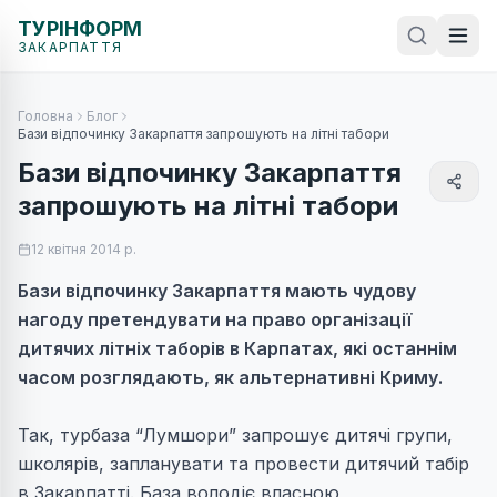
ТУРІНФОРМ
ЗАКАРПАТТЯ
Головна
Блог
Бази відпочинку Закарпаття запрошують на літні табори
Бази відпочинку Закарпаття
запрошують на літні табори
12 квітня 2014 р.
Бази відпочинку Закарпаття мають чудову
нагоду претендувати на право організації
дитячих літніх таборів в Карпатах, які останнім
часом розглядають, як альтернативні Криму.
Так, турбаза “Лумшори” запрошує дитячі групи,
школярів, запланувати та провести дитячий табір
в Закарпатті. База володіє власною