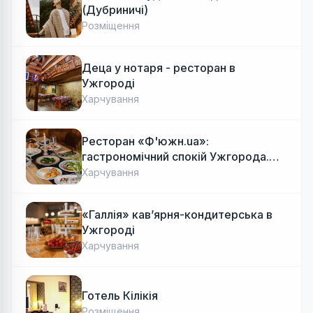
(Дубриничі)
Розміщення
Деца у нотаря - ресторан в
Ужгороді
Харчування
Ресторан «Ф'южн.ua»:
гастрономічний спокій Ужгорода.
Авторська локальна кухня, затишок
Харчування
«Галлія» кав’ярня-кондитерська в
Ужгороді
Харчування
Готель Кілікія
Розміщення