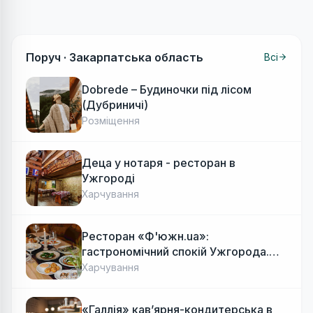
Поруч ·
Закарпатська область
Всі
Dobrede – Будиночки під лісом
(Дубриничі)
Розміщення
Деца у нотаря - ресторан в
Ужгороді
Харчування
Ресторан «Ф'южн.ua»:
гастрономічний спокій Ужгорода.
Авторська локальна кухня, затишок
Харчування
«Галлія» кав’ярня-кондитерська в