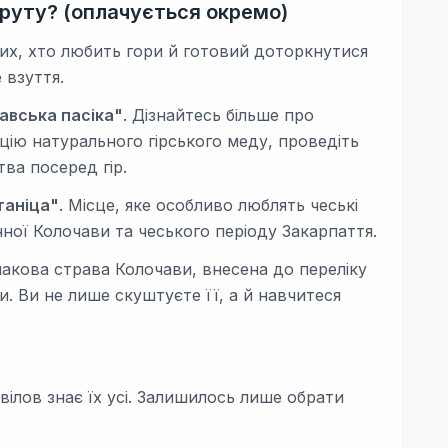
уту? (оплачується окремо)
тих, хто любить гори й готовий доторкнутися
 взуття.
авська пасіка"
. Дізнайтесь більше про
цію натурального гірського меду, проведіть
ва посеред гір.
таніца"
. Місце, яке особливо люблять чеські
нної Колочави та чеського періоду Закарпаття.
знакова страва Колочави, внесена до переліку
. Ви не лише скуштуєте її, а й навчитеся
івілов знає їх усі. Залишилось лише обрати