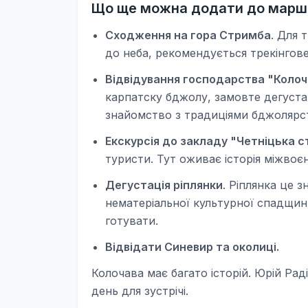
Що ще можна додати до маршр
Сходження на гора Стримба
. Для 
до неба, рекомендується трекінгове
Відвідування господарства "Колоч
карпатску бджолу, замовте дегуста
знайомство з традиціями бджолярст
Екскурсія до закладу "Четніцька с
туристи. Тут оживає історія міжвоє
Дегустація ріплянки
. Ріплянка це 
нематеріальної культурної спадщини
готувати.
Відвідати Синевир та околиці.
Колочава має багато історій. Юрій Рад
день для зустрічі.