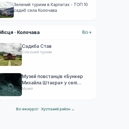
Зелений туризм в Карпатах - ТОП 10
садиб села Колочава
Місця ·
Колочава
Всі
Садиба Став
Сільський туризм
Музей повстанців «Бункер
Михайла Штаєра» у селі
Колочава
Музей
Всі екскурсії ·
Хустський район
→