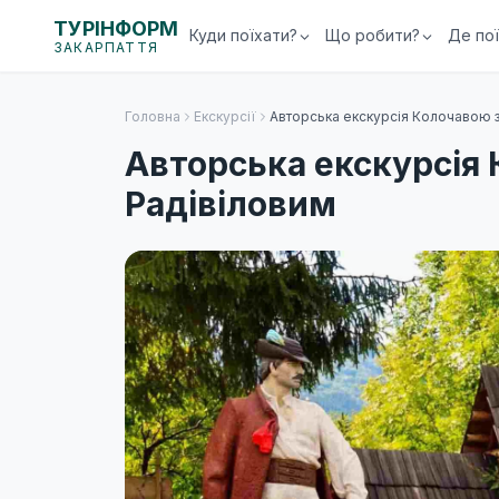
ТУРІНФОРМ
Куди поїхати?
Що робити?
Де по
ЗАКАРПАТТЯ
Головна
Екскурсії
Авторська екскурсія Колочавою 
Авторська екскурсія
Радівіловим