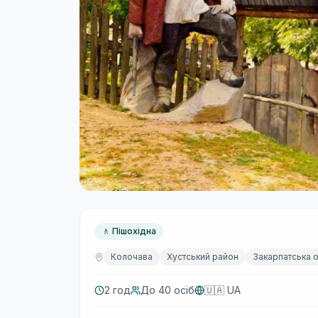
🚶
Пішохідна
Колочава
Хустський район
Закарпатська 
2 год
До
40
осіб
🇺🇦 UA