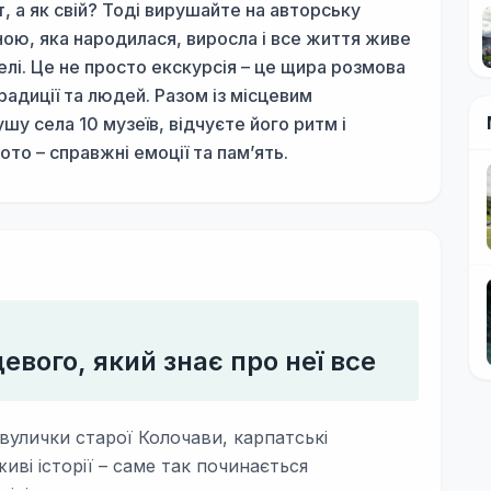
, а як свій? Тоді вирушайте на авторську
ною, яка народилася, виросла і все життя живе
лі. Це не просто екскурсія – це щира розмова
традиції та людей. Разом із місцевим
у села 10 музеїв, відчуєте його ритм і
то – справжні емоції та пам’ять.
вого, який знає про неї все
 вулички старої Колочави, карпатські
иві історії – саме так починається