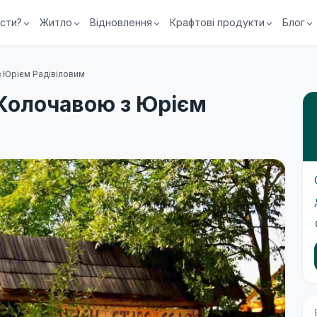
їсти?
Житло
Відновлення
Крафтові продукти
Блог
з Юрієм Радівіловим
 Колочавою з Юрієм