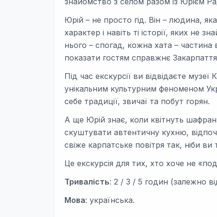
знайомство з селом разом із Юрієм Ра
Юрій – не просто гід. Він – людина, як
характер і навіть ті історії, яких не 
нього – спогад, кожна хата – частина 
показати гостям справжнє Закарпаття
Під час екскурсії ви відвідаєте музеї
унікальним культурним феноменом Укра
себе традиції, звичаї та побут горян.
А ще Юрій знає, коли квітнуть шафран
скуштувати автентичну кухню, відпоч
свіже карпатське повітря так, ніби ви
Це екскурсія для тих, хто хоче не «по
Тривалість
: 2 / 3 / 5 годин (залежно 
Мова
: українська.