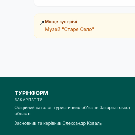
Місце зустрічі
📍
Музей "Старе Село"
ТУРІНФОРМ
ЗАКАРПАТТЯ
Офіційний каталог туристичних об'єктів Закарпатської
області
Засновник та керівник
Олександр Коваль