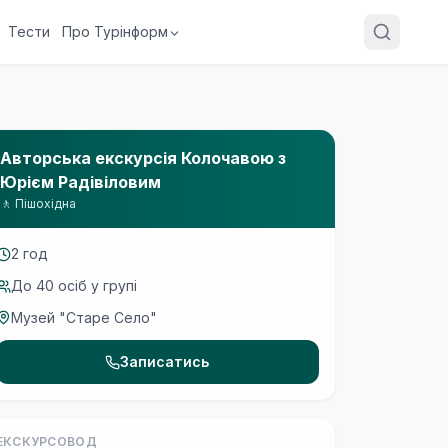
Тести
Про Турінформ
Авторська екскурсія Колочавою з
Юрієм Радівіловим
🚶
Пішохідна
2 год
До
40
осіб у групі
Музей "Старе Село"
Записатись
ЕКСКУРСОВОД