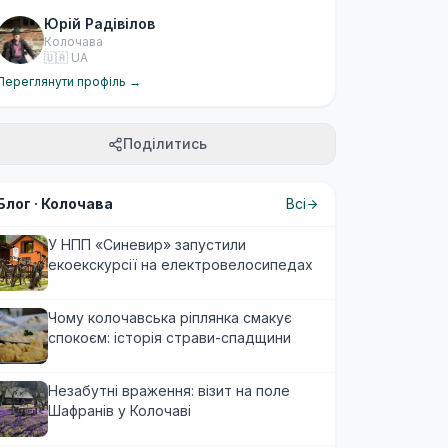
Юрій Радівілов
Колочава
🇺🇦 UA
Переглянути профіль →
Поділитись
Блог ·
Колочава
Всі
У НПП «Синевир» запустили
екоекскурсії на електровелосипедах
Чому колочавська ріплянка смакує
спокоєм: історія страви-спадщини
Незабутні враження: візит на поле
Шафранів у Колочаві