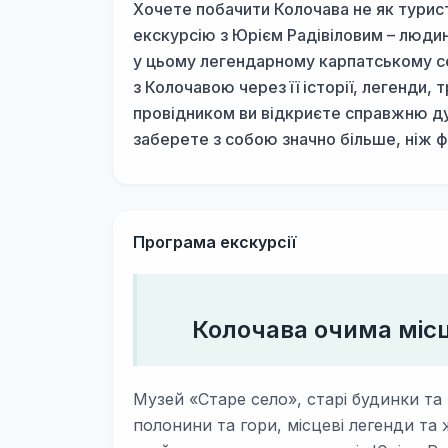
Хочете побачити Колочава не як турист
екскурсію з Юрієм Радівіловим – люди
у цьому легендарному карпатському се
з Колочавою через її історії, легенди, 
провідником ви відкриєте справжню душ
заберете з собою значно більше, ніж фо
Програма екскурсії
Колочава очима місце
Музей «Старе село», старі будинки та
полонини та гори, місцеві легенди та ж