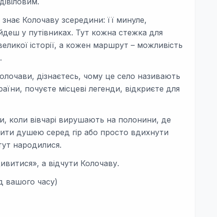
дівіловим.
а знає Колочаву зсередини: її минуле,
знайдеш у путівниках. Тут кожна стежка для
великої історії, а кожен маршрут – можливість
.
 Колочави, дізнаєтесь, чому це село називають
їни, почуєте місцеві легенди, відкриєте для
и, коли вівчарі вирушають на полонини, де
ити душею серед гір або просто вдихнути
 тут народилися.
дивитися», а відчути Колочаву.
від вашого часу)