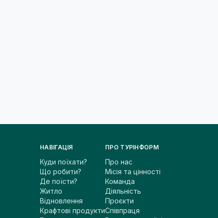
НАВІГАЦІЯ
ПРО ТУРІНФОРМ
Куди поїхати?
Про нас
Що робити?
Місія та цінності
Де поїсти?
Команда
Житло
Діяльність
Відновлення
Проєкти
Крафтові продукти
Співпраця