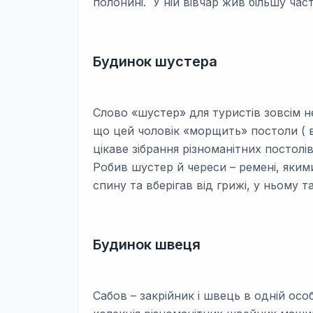
полонині. У ній вівчар жив більшу час
Будинок шустера
Слово «шустер» для туристів зовсім не
що цей чоловік «морщить» постоли ( в
цікаве зібрання різноманітних постолів
Робив шустер й череси – ремені, якими
спину та вберігав від грижі, у ньому т
Будинок швеця
Сабов – закрійник і швець в одній особ