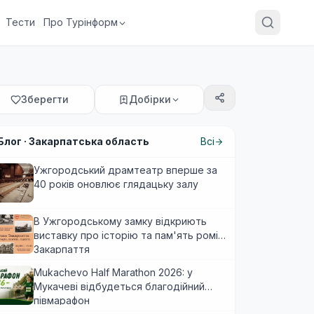
Тести
Про Турінформ
Зберегти
Добірки
Блог ·
Закарпатська область
Всі
Ужгородський драмтеатр вперше за
40 років оновлює глядацьку залу
В Ужгородському замку відкриють
виставку про історію та пам'ять ромів
Закарпаття
Mukachevo Half Marathon 2026: у
Мукачеві відбудеться благодійний
півмарафон