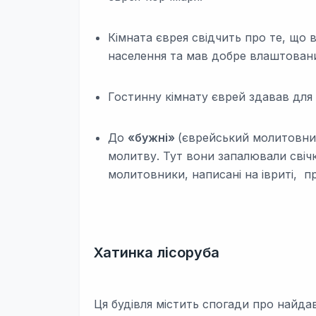
Кімната єврея свідчить про те, що 
населення та мав добре влаштован
Гостинну кімнату єврей здавав для
До
«бужні»
(єврейський молитовний
молитву. Тут вони запалювали свічк
молитовники, написані на івриті, 
Хатинка лісоруба
Ця будівля містить спогади про найда