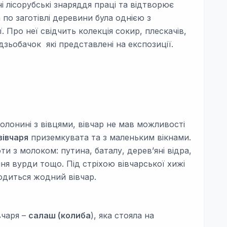
і лісорубські знаряддя праці та відтворює
по заготівлі деревини була однією з
 Про неї свідчить колекція сокир, плескачів,
 дзьобачок які представлені на експозиції.
лонині з вівцями, вівчар не мав можливості
вівчаря
приземкувата та з маленьким вікнами.
ти з молоком: путина, баталу, дерев’яні відра,
ня вурди тощо. Під стріхою вівчарської хижі
ходиться жодний вівчар.
вчаря –
салаш (колиба
), яка стояла на