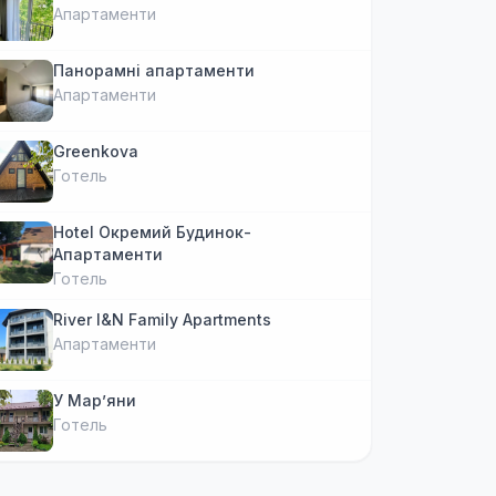
Апартаменти
Панорамні апартаменти
Апартаменти
Greenkova
Готель
Hotel Окремий Будинок-
Апартаменти
Готель
River I&N Family Apartments
Апартаменти
У Марʼяни
Готель