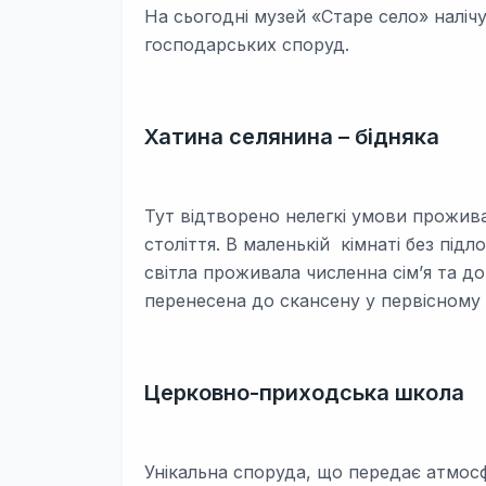
На сьогодні музей «Старе село» налі
господарських споруд.
Хатина селянина – бідняка
Тут відтворено нелегкі умови проживан
століття. В маленькій кімнаті без під
світла проживала численна сім’я та до
перенесена до скансену у первісному 
Церковно-приходська школа
Унікальна споруда, що передає атмосф