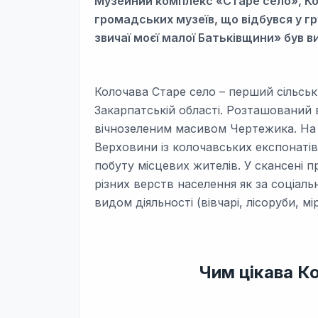
Музейний комплекс «Старе село», Ко
громадських музеїв, що відбувся у гр
звичаї моєї малої Батьківщини» був 
Колочава Старе село – перший сільськ
Закарпатській області. Розташований 
вічнозеленим масивом Чертежика. На 
Верховини із колочавських експонатів
побуту місцевих жителів. У скансені п
різних верств населення як за соціальн
видом діяльності (вівчарі, лісоруби, м
Чим цікава К