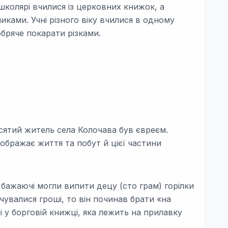
школярі вчилися із церковних книжок, а
ками. Учні різного віку вчилися в одному
обряче покарати різками.
есятий житель села Колочава був євреєм.
ображає життя та побут й цієї частини
і бажаючі могли випити децу (сто грам) горілки
нчувалися гроші, то він починав брати «на
ні у борговій книжці, яка лежить на прилавку