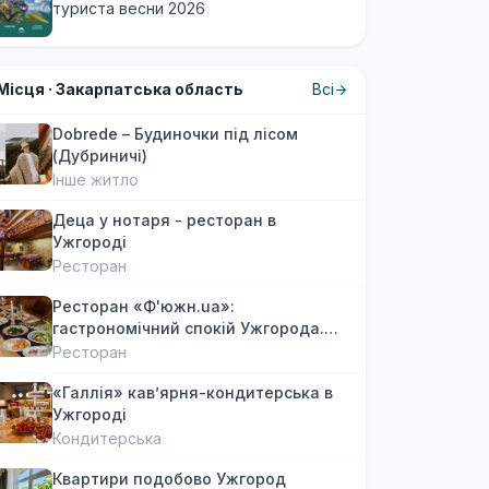
туриста весни 2026
Місця ·
Закарпатська область
Всі
Dobrede – Будиночки під лісом
(Дубриничі)
Інше житло
Деца у нотаря - ресторан в
Ужгороді
Ресторан
Ресторан «Ф'южн.ua»:
гастрономічний спокій Ужгорода.
Авторська локальна кухня, затишок
Ресторан
«Галлія» кав’ярня-кондитерська в
Ужгороді
Кондитерська
Квартири подобово Ужгород