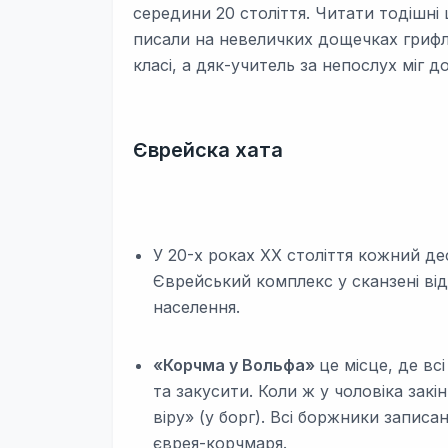
середини 20 століття. Читати тодішні 
писали на невеличких дощечках грифли
класі, а дяк-учитель за непослух міг д
Єврейска хата
У 20-х роках ХХ століття кожний д
Єврейський комплекс у сканзені від
населення.
«Корчма у Вольфа»
це місце, де вс
та закусити. Коли ж у чоловіка закі
віру» (у борг). Всі боржники записа
єврея-корчмаря.