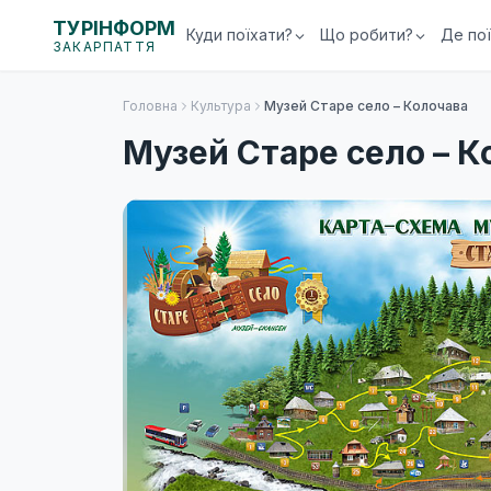
ТУРІНФОРМ
Куди поїхати?
Що робити?
Де по
ЗАКАРПАТТЯ
Головна
Культура
Музей Старе село – Колочава
Музей Старе село – К