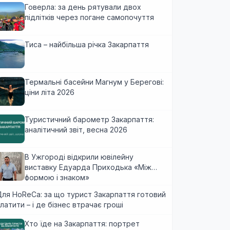
Говерла: за день рятували двох
підлітків через погане самопочуття
Тиса – найбільша річка Закарпаття
Термальні басейни Магнум у Берегові:
ціни літа 2026
Туристичний барометр Закарпаття:
аналітичний звіт, весна 2026
В Ужгороді відкрили ювілейну
виставку Едуарда Приходька «Між
формою і знаком»
ля HoReCa: за що турист Закарпаття готовий
латити – і де бізнес втрачає гроші
Хто їде на Закарпаття: портрет