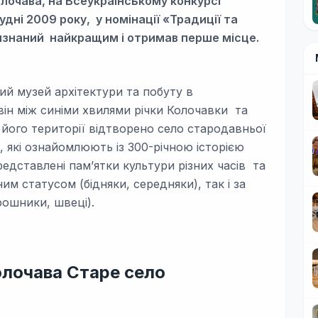
лочава, на Всеукраїнському конкурсі
удні 2009 року, у номінації «Традиції та
визнаний найкращим і отримав перше місце.
ий музей архітектури та побуту в
він між синіми хвилями річки Колочавки та
його території відтворено село стародавньої
, які ознайомлюють із 300-річною історією
редставлені пам’ятки культури різних часів та
им статусом (бідняки, середняки), так і за
ірошники, швеці).
олочава Старе село