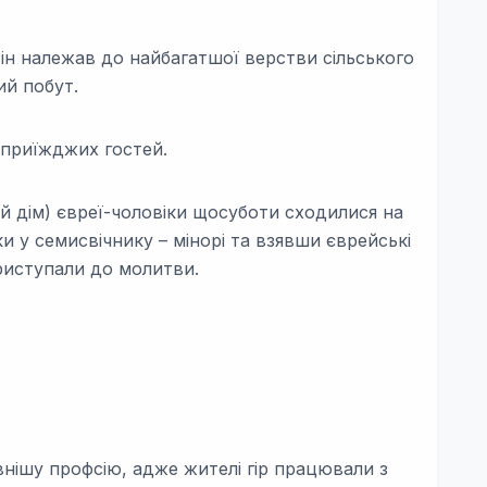
він належав до найбагатшої верстви сільського
ий побут.
 приїжджих гостей.
 дім) євреї-чоловіки щосуботи сходилися на
и у семисвічнику – мінорі та взявши єврейські
приступали до молитви.
внішу профсію, адже жителі гір працювали з