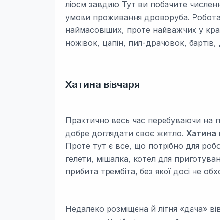
ліосм завдию Тут ви побачите численн
умови проживання дроворуба. Робота 
наймасовіших, проте найважчих у краї.
ножівок, цапін, пил-драчовок, бартів,
Хатина вівчаря
Практично весь час перебуваючи на по
добре доглядати своє житло.
Хатина 
Проте тут є все, що потрібно для робо
гелети, мішалка, котел для приготуван
прибита трембіта, без якої досі не об
Недалеко розміщена й літня «дача» ві