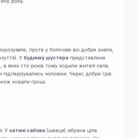
тину року.
зрозуміле, проте у Колочаві всі добре знали,
зуття). У
будинку шустера
представлена
, в яких сто років тому ходили жителі села.
 підперізувались чоловіки. Черес добре грів
акож ховали гроші.
і. У
хатині сабова
(швеця) зібрана ціла