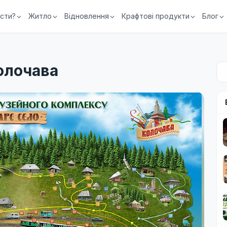
їсти?
Житло
Відновлення
Крафтові продукти
Блог
олочава