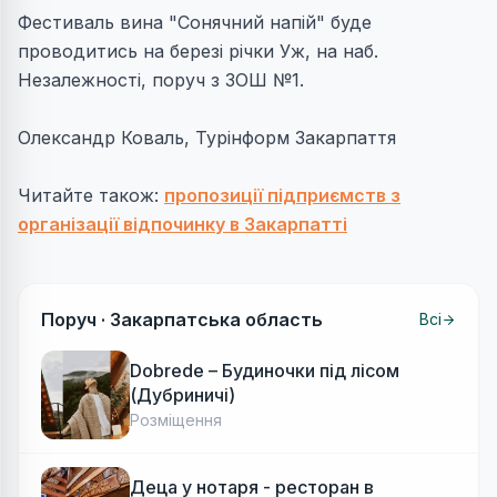
Фестиваль вина "Сонячний напій" буде
проводитись на березі річки Уж, на наб.
Незалежності, поруч з ЗОШ №1.
Олександр Коваль, Турінформ Закарпаття
Читайте також:
пропозиції підприємств з
організації відпочинку в Закарпатті
Поруч ·
Закарпатська область
Всі
Dobrede – Будиночки під лісом
(Дубриничі)
Розміщення
Деца у нотаря - ресторан в