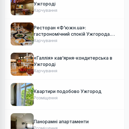
Ужгороді
Харчування
Ресторан «Ф'южн.ua»:
гастрономічний спокій Ужгорода.
Авторська локальна кухня, затишок
Харчування
«Галлія» кав’ярня-кондитерська в
Ужгороді
Харчування
Квартири подобово Ужгород
Розміщення
Панорамні апартаменти
Розміщення