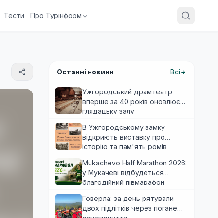
Тести
Про Турінформ
Останні новини
Всі
Ужгородський драмтеатр
вперше за 40 років оновлює
глядацьку залу
В Ужгородському замку
відкриють виставку про
історію та пам'ять ромів
Закарпаття
Mukachevo Half Marathon 2026:
у Мукачеві відбудеться
благодійний півмарафон
Говерла: за день рятували
двох підлітків через погане
самопочуття