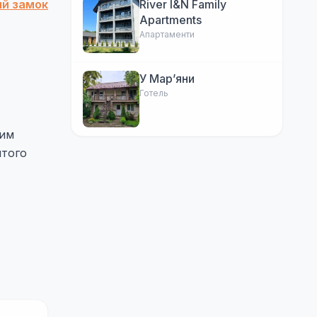
River I&N Family
ий замок
Apartments
Апартаменти
У Марʼяни
Готель
ним
итого