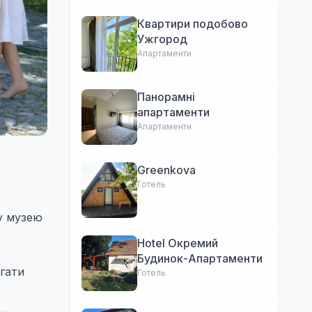
Квартири подобово
Ужгород
Апартаменти
Панорамні
апартаменти
Апартаменти
Greenkova
Готель
у музею
Hotel Окремий
Будинок-Апартаменти
ягати
Готель