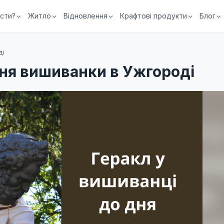
їсти?
Житло
Відновлення
Крафтові продукти
Блог
ді
дня вишиванки в Ужгороді