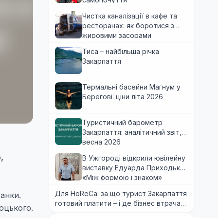
Чистка каналізації в кафе та
ресторанах: як боротися з
жировими засорами
Тиса – найбільша річка
Закарпаття
Термальні басейни Магнум у
Берегові: ціни літа 2026
Туристичний барометр
Закарпаття: аналітичний звіт,
весна 2026
,
В Ужгороді відкрили ювілейну
виставку Едуарда Приходька
«Між формою і знаком»
Для HoReCa: за що турист Закарпаття
анки.
готовий платити – і де бізнес втрачає
оцького.
гроші