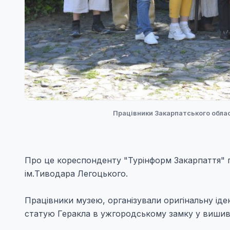
Працівники Закарпатського обла
Про це кореспонденту "Турінформ Закарпаття" 
ім.Тиводара Легоцького.
Працівники музею, організували оригінальну ід
статую Геракла в ужгородському замку у виши