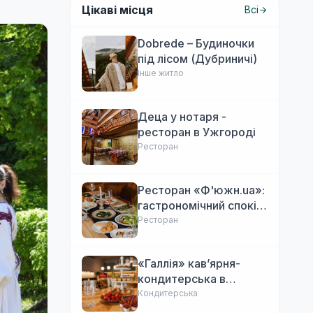
Цікаві місця
Всі
Dobrede – Будиночки
під лісом (Дубриничі)
Інше житло
Деца у нотаря -
ресторан в Ужгороді
Ресторан
Ресторан «Ф'южн.ua»:
гастрономічний спокій
Ужгорода. Авторська
Ресторан
локальна кухня,
затишок
«Галлія» кав’ярня-
кондитерська в
Ужгороді
Кондитерська