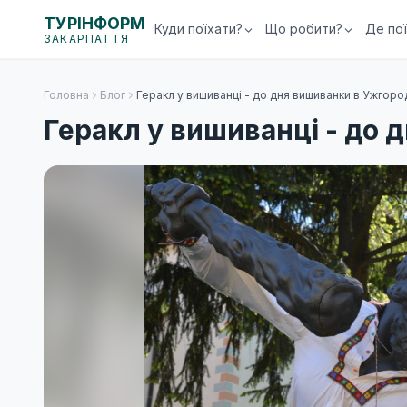
ТУРІНФОРМ
Куди поїхати?
Що робити?
Де по
ЗАКАРПАТТЯ
Головна
Блог
Геракл у вишиванці - до дня вишиванки в Ужгоро
Геракл у вишиванці - до 