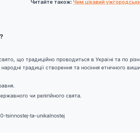
Читайте також:
Чим цікавий ужгородськ
?
вято, що традиційно проводиться в Україні та по різ
і народні традиції створення та носіння етнічного виш
равня.
ржавного чи релігійного свята.
-tsinnostej-ta-unikalnostej