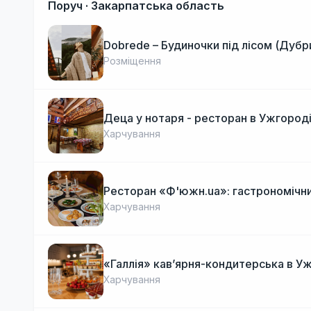
Поруч ·
Закарпатська область
Dobrede – Будиночки під лісом (Дубр
Розміщення
Деца у нотаря - ресторан в Ужгород
Харчування
Ресторан «Ф'южн.ua»: гастрономічни
Харчування
«Галлія» кав’ярня-кондитерська в У
Харчування