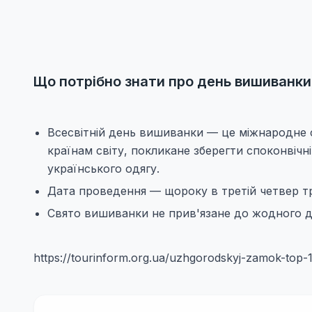
Що потрібно знати про день вишиванки
Всесвітній день вишиванки — це міжнародне с
країнам світу, покликане зберегти споконвічн
українського одягу.
Дата проведення — щороку в третій четвер т
Свято вишиванки не прив'язане до жодного де
https://tourinform.org.ua/uzhgorodskyj-zamok-top-10