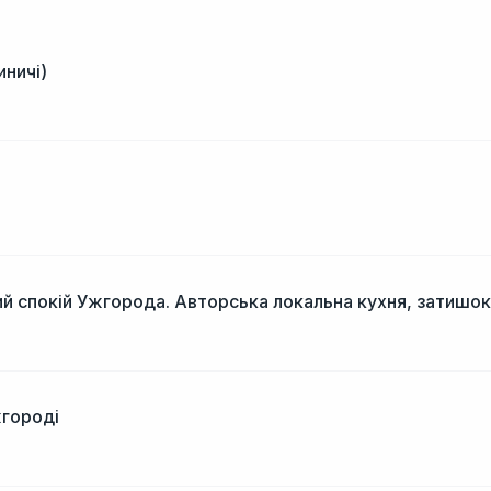
иничі)
і
й спокій Ужгорода. Авторська локальна кухня, затишок
жгороді