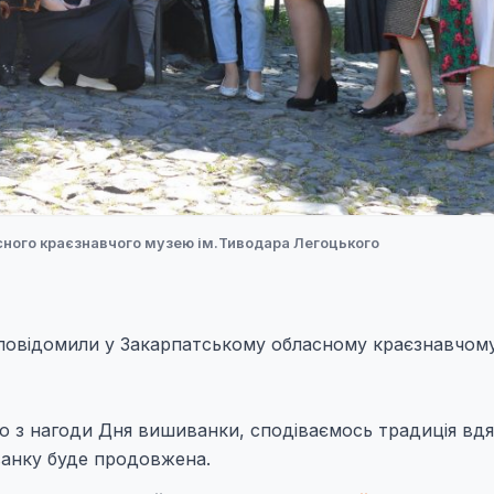
сного краєзнавчого музею ім.Тиводара Легоцького
повідомили у Закарпатському обласному краєзнавчом
ею з нагоди Дня вишиванки, сподіваємось традиція вд
ванку буде продовжена.