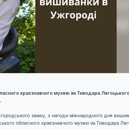
обласного краєзнавчого музею ім.Тиводара Легоцького
.
ужгородського замку, з нагоди міжнародного дня вишив
ського обласного краєзнавчого музею ім.Тиводара Лег