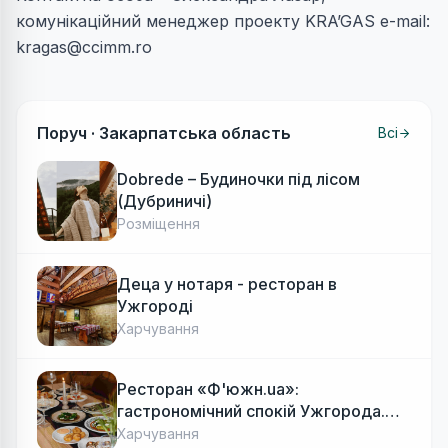
комунікаційний менеджер проекту KRA’GAS e-mail:
kragas@ccimm.ro
Поруч ·
Закарпатська область
Всі
Dobrede – Будиночки під лісом
(Дубриничі)
Розміщення
Деца у нотаря - ресторан в
Ужгороді
Харчування
Ресторан «Ф'южн.ua»:
гастрономічний спокій Ужгорода.
Авторська локальна кухня, затишок
Харчування