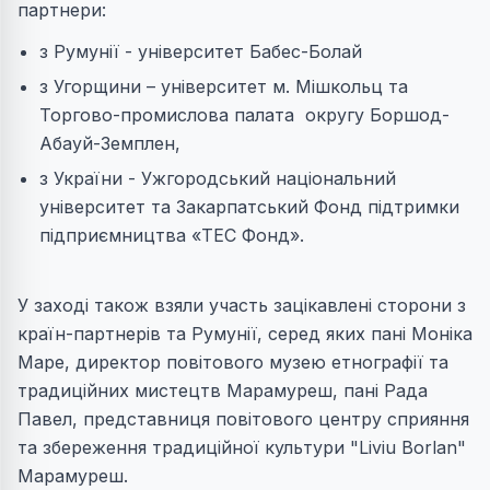
партнери:
з Румунії - університет Бабес-Болай
з Угорщини – університет м. Мішкольц та
Торгово-промислова палата округу Боршод-
Абауй-Земплен,
з України - Ужгородський національний
університет та Закарпатський Фонд підтримки
підприємництва «ТЕС Фонд».
У заході також взяли участь зацікавлені сторони з
країн-партнерів та Румунії, серед яких пані Моніка
Маре, директор повітового музею етнографії та
традиційних мистецтв Марамуреш, пані Рада
Павел, представниця повітового центру сприяння
та збереження традиційної культури "Liviu Borlan"
Марамуреш.