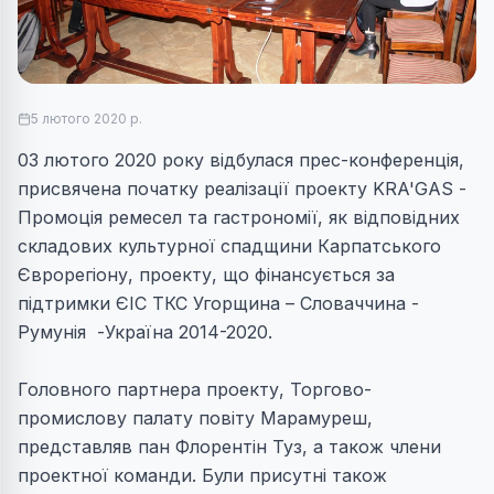
5 лютого 2020 р.
03 лютого 2020 року відбулася прес-конференція,
присвячена початку реалізації проекту KRA'GAS -
Промоція ремесел та гастрономії, як відповідних
складових культурної спадщини Карпатського
Єврорегіону, проекту, що фінансується за
підтримки ЄІС ТКС Угорщина – Словаччина -
Румунія -Україна 2014-2020.
Головного партнера проекту, Торгово-
промислову палату повіту Марамуреш,
представляв пан Флорентін Туз, а також члени
проектної команди. Були присутні також