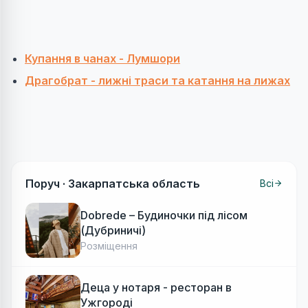
Купання в чанах - Лумшори
Драгобрат - лижні траси та катання на лижах
Поруч ·
Закарпатська область
Всі
Dobrede – Будиночки під лісом
(Дубриничі)
Розміщення
Деца у нотаря - ресторан в
Ужгороді