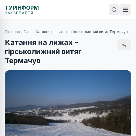
ТУРІНФОРМ
ЗАКАРПАТТЯ
Головна
Блог
Катання на лижах - гірськолижний витяг Термачув
Катання на лижах -
гірськолижний витяг
Термачув