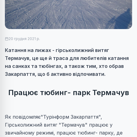
20 грудня 2021 р.
Катання на лижах - гірськолижний витяг
Термачув, це ще й траса для любителів катання
на санках та тюбінгах, а також тим, хто обрав
Закарпаття, що б активно відпочивати.
Працює
тюбинг- парк Термачув
Як повідомляє"Турінформ Закарпаття",
Гірськолижний витяг "Термачув" працює у
звичайному режимі, працює тюбинг- парку, де