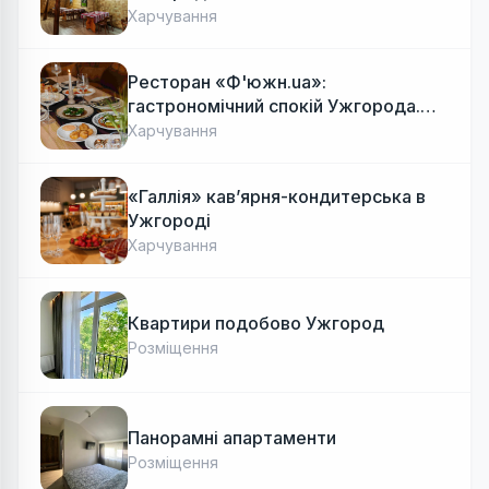
Харчування
Ресторан «Ф'южн.ua»:
гастрономічний спокій Ужгорода.
Авторська локальна кухня, затишок
Харчування
«Галлія» кав’ярня-кондитерська в
Ужгороді
Харчування
Квартири подобово Ужгород
Розміщення
Панорамні апартаменти
Розміщення