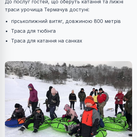
До послуг гостей, що оберуть катання та лижні
траси урочища Термачув достуні:
гірськолижний витяг, довжиною 800 метрів
Траса для тюбінга
Траса для катання на санках