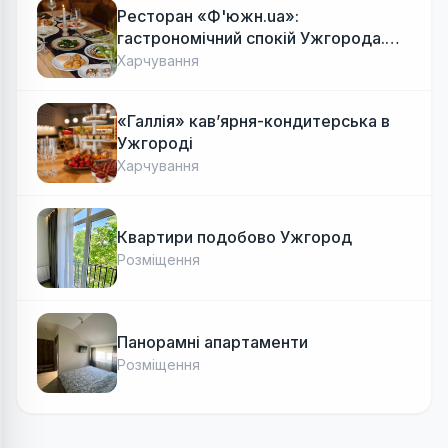
Ресторан «Ф'южн.ua»:
гастрономічний спокій Ужгорода.
Авторська локальна кухня, затишок
Харчування
«Галлія» кав’ярня-кондитерська в
Ужгороді
Харчування
Квартири подобово Ужгород
Розміщення
Панорамні апартаменти
Розміщення