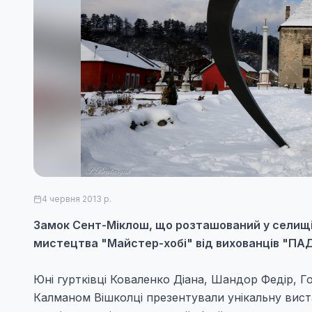
4 червня 2013 р.
Замок Сент-Міклош, що розташований у селищі
мистецтва "Майстер-хобі" від вихованців "ПАД
Юні гуртківці Коваленко Діана, Шандор Федір, Г
Калманом Вішколці презентували унікальну вист