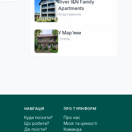
River I&N Family
Apartments
Апартаменти
У Марʼяни
Готель
НАВІГАЦІЯ
ПРО ТУРІНФОРМ
Куди поїхати?
Про нас
Що робити?
Місія та цінності
Де поїсти?
Команда