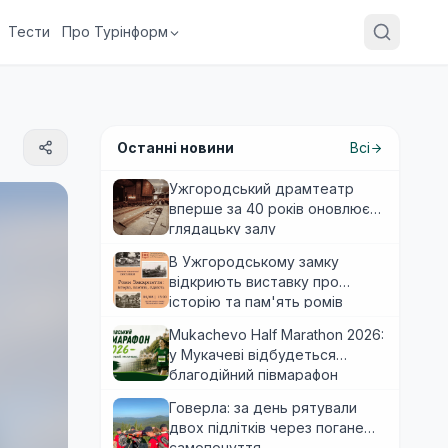
Тести
Про Турінформ
Останні новини
Всі
Ужгородський драмтеатр
вперше за 40 років оновлює
глядацьку залу
В Ужгородському замку
відкриють виставку про
історію та пам'ять ромів
Закарпаття
Mukachevo Half Marathon 2026:
у Мукачеві відбудеться
благодійний півмарафон
Говерла: за день рятували
двох підлітків через погане
самопочуття