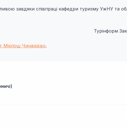
ожливою завдяки співпраці кафедри туризму УжНУ та о
Турінформ Зак
нт Міклош Чинадієво
.
иничі)
і