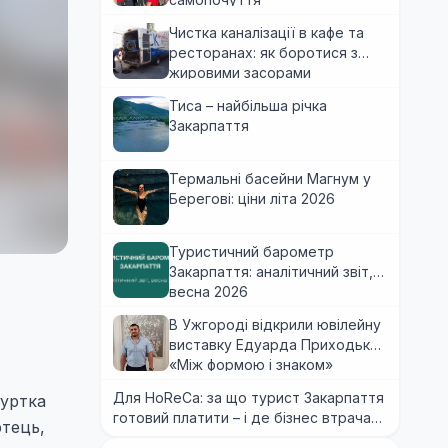
Чистка каналізації в кафе та
ресторанах: як боротися з
жировими засорами
Тиса – найбільша річка
Закарпаття
Термальні басейни Магнум у
Берегові: ціни літа 2026
Туристичний барометр
Закарпаття: аналітичний звіт,
весна 2026
В Ужгороді відкрили ювілейну
виставку Едуарда Приходька
«Між формою і знаком»
Для HoReCa: за що турист Закарпаття
гуртка
готовий платити – і де бізнес втрачає
ртець,
гроші