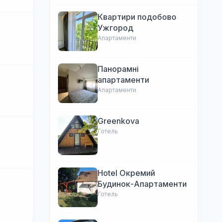
Квартири подобово
Ужгород
Апартаменти
Панорамні
апартаменти
Апартаменти
Greenkova
Готель
Hotel Окремий
Будинок-Апартаменти
Готель