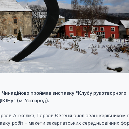
 Чинадійово проймав виставку "Клубу рукотворного
ІЮНу" (м. Ужгород).
орзов Анжеліка, Горзов Євгенія очолювані керівником 
авку робіт - макети закарпатських середньовічних фо