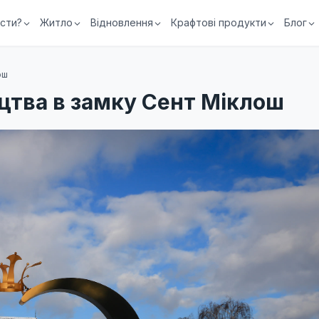
їсти?
Житло
Відновлення
Крафтові продукти
Блог
ош
цтва в замку Сент Міклош