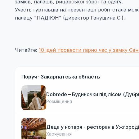
замків, палаців, рицарської зброї та одягу.
Участь гуртківців на презентації робіт стала м
палацу "ПАДІЮН" (директор Ганущина С.).
Читайте:
10 ідей провести гарно час у замку Се
Поруч ·
Закарпатська область
Dobrede – Будиночки під лісом (Дубр
Розміщення
Деца у нотаря - ресторан в Ужгород
Харчування