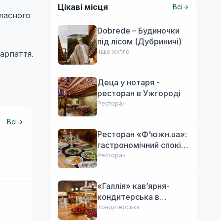
Цікаві місця
Всі
бласного
Dobrede – Будиночки
під лісом (Дубриничі)
Інше житло
арпаття.
Деца у нотаря -
ресторан в Ужгороді
Ресторан
Всі
Ресторан «Ф'южн.ua»:
гастрономічний спокій
Ужгорода. Авторська
Ресторан
локальна кухня,
затишок
«Галлія» кав’ярня-
кондитерська в
Ужгороді
Кондитерська