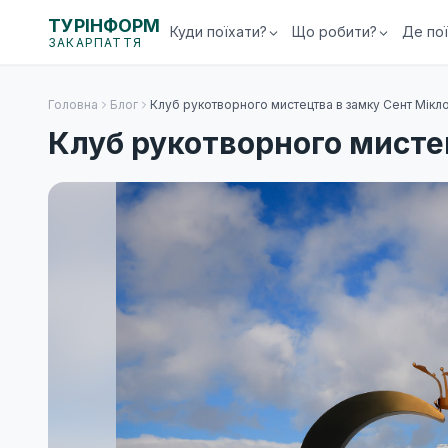
ТУРІНФОРМ
Куди поїхати?
Що робити?
Де по
ЗАКАРПАТТЯ
Головна
Блог
Клуб рукотворного мистецтва в замку Сент Мікл
Клуб рукотворного мисте