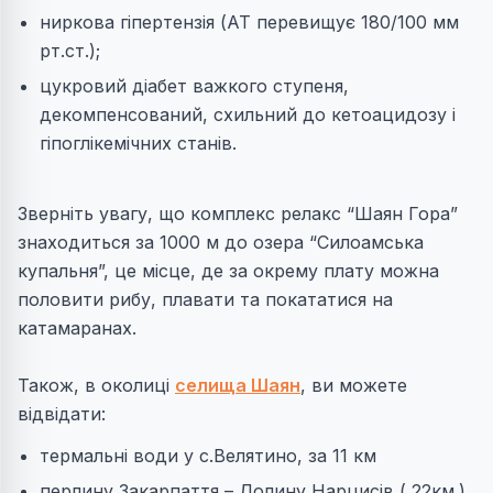
ниркова гіпертензія (АТ перевищує 180/100 мм
рт.ст.);
цукровий діабет важкого ступеня,
декомпенсований, схильний до кетоацидозу і
гіпоглікемічних станів.
Зверніть увагу, що комплекс релакс “Шаян Гора”
знаходиться за 1000 м до озера “Силоамська
купальня”, це місце, де за окрему плату можна
половити рибу, плавати та покататися на
катамаранах.
Також, в околиці
селища Шаян
, ви можете
відвідати:
термальні води у с.Велятино, за 11 км
перлину Закарпаття – Долину Нарцисів ( 22км.),