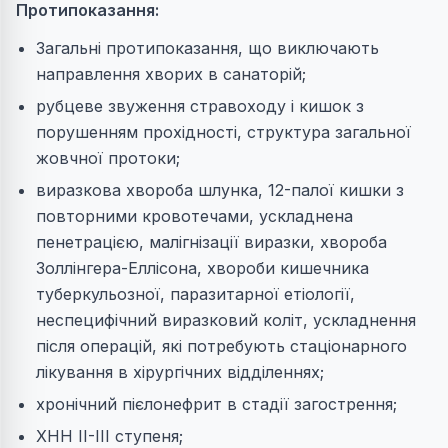
Протипоказання:
Загальні протипоказання, що виключають
направлення хворих в санаторій;
рубцеве звуження стравоходу і кишок з
порушенням прохідності, структура загальної
жовчної протоки;
виразкова хвороба шлунка, 12-палої кишки з
повторними кровотечами, ускладнена
пенетрацією, малігнізації виразки, хвороба
Золлінгера-Еллісона, хвороби кишечника
туберкульозної, паразитарної етіології,
неспецифічний виразковий коліт, ускладнення
після операцій, які потребують стаціонарного
лікування в хірургічних відділеннях;
хронічний пієлонефрит в стадії загострення;
ХНН II-III ступеня;