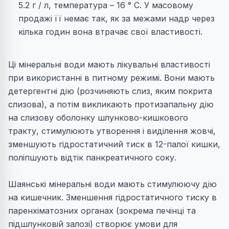
5.2 г / л, температура – 16 ° С. У масовому
продажі її немає так, як за межами надр через
кілька годин вона втрачає свої властивості.
Ці мінеральні води мають лікувальні властивості
при використанні в питному режимі. Вони мають
детергентні дію (розчиняють слиз, яким покрита
слизова), а потім викликають протизапальну дію
на слизову оболонку шлунково-кишкового
тракту, стимулюють утворення і виділення жовчі,
зменшують гідростатичний тиск в 12-палої кишки,
поліпшують відтік панкреатичного соку.
Шаянські мінеральні води мають стимулюючу дію
на кишечник. Зменшення гідростатичного тиску в
паренхіматозних органах (зокрема печінці та
підшлунковій залозі) створює умови для