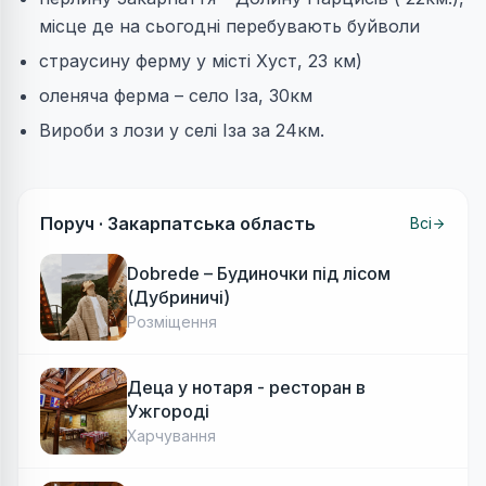
місце де на сьогодні перебувають буйволи
страусину ферму у місті Хуст, 23 км)
оленяча ферма – село Іза, 30км
Вироби з лози у селі Іза за 24км.
Поруч ·
Закарпатська область
Всі
Dobrede – Будиночки під лісом
(Дубриничі)
Розміщення
Деца у нотаря - ресторан в
Ужгороді
Харчування