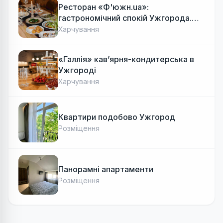
Ресторан «Ф'южн.ua»:
гастрономічний спокій Ужгорода.
Авторська локальна кухня, затишок
Харчування
«Галлія» кав’ярня-кондитерська в
Ужгороді
Харчування
Квартири подобово Ужгород
Розміщення
Панорамні апартаменти
Розміщення