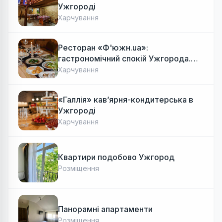
Ужгороді
Харчування
Ресторан «Ф'южн.ua»:
гастрономічний спокій Ужгорода.
Авторська локальна кухня, затишок
Харчування
«Галлія» кав’ярня-кондитерська в
Ужгороді
Харчування
Квартири подобово Ужгород
Розміщення
Панорамні апартаменти
Розміщення