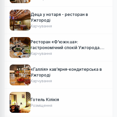
Деца у нотаря - ресторан в
Ужгороді
Харчування
Ресторан «Ф'южн.ua»:
гастрономічний спокій Ужгорода.
Авторська локальна кухня, затишок
Харчування
«Галлія» кав’ярня-кондитерська в
Ужгороді
Харчування
Готель Кілікія
Розміщення