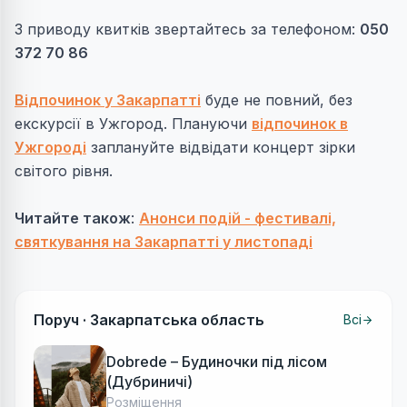
З приводу квитків звертайтесь за телефоном:
050
372 70 86
Відпочинок у Закарпатті
буде не повний, без
екскурсії в Ужгород. Плануючи
відпочинок в
Ужгороді
заплануйте відвідати концерт зірки
світого рівня.
Читайте також
:
Анонси подій - фестивалі,
святкування на Закарпатті у листопаді
Поруч ·
Закарпатська область
Всі
Dobrede – Будиночки під лісом
(Дубриничі)
Розміщення