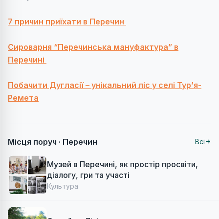
7 причин приїхати в Перечин
Сироварня “Перечинська мануфактура” в
Перечині
Побачити Дугласії – унікальний ліс у селі Тур’я-
Ремета
Місця поруч ·
Перечин
Всі
Музей в Перечині, як простір просвіти,
діалогу, гри та участі
Культура