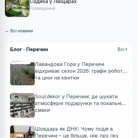
Садиба у Лікіцарах
Розміщення
← Всі новини
Блог ·
Перечин
Всі
Лавандова Гора у Перечині
відкриває сезон 2026: графік роботи
та ціни на квитки
Soul.dekor у Перечині: де шукати
атмосферні подарунки та локальні
смаки
Шовдарь як ДНК: Чому подія в
Перечині – це більше, ніж про їжу