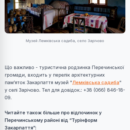
Музей Лемківська садиба, село Зарічово
Що важливо - т
уристична родзинка Перечинської
громади, входить у перелік архітектурних
пам’яток Закарпаття
музей "
Лемківська садиба
"
у селі Зарічово. Тел для довідок.: +38 (066) 846-18-
09.
Читайте також більше про відпочинок у
Перечинському районі від “Турінформ
Закарпаття”: