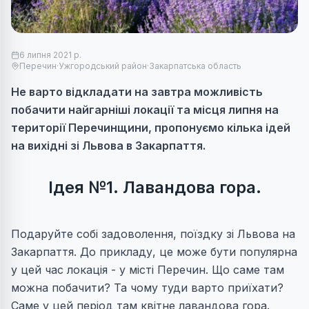
6 липня 2021 р.
Перечин
·
Ужгородський район
·
Закарпатська область
Не варто відкладати на завтра можливість
побачити найгарніші локації та місця липня на
території Перечинщини, пропонуємо кілька ідей
на вихідні зі Львова в Закарпаття.
Ідея №1.
Лавандова гора.
Подаруйте собі задоволення, поїздку зі Львова на
Закарпаття. До прикладу, це може бути популярна
у цей час локація - у місті Перечин. Що саме там
можна побачити? Та чому туди варто приїхати?
Саме у цей період там квітне лавандова гора.