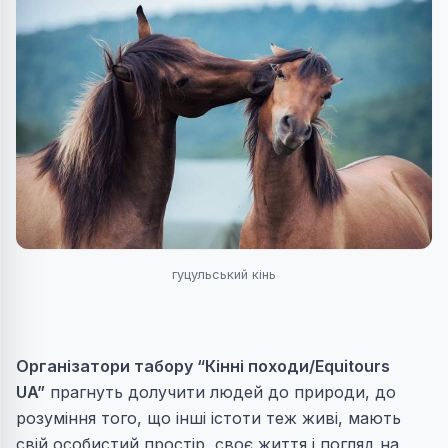
гуцульський кінь
Організатори табору “Кінні походи/Equitours
UA”
прагнуть долучити людей до природи, до
розуміння того, що інші істоти теж живі, мають
свій особистий простір, своє життя і погляд на