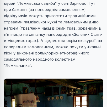
музей "Лемківська садиба" у селі Зарічово. Тут
при бажанні (за попереднім замовленням)
відвідувачів можуть пригостити традиційними
стравами лемківської кухні та лемківським диво
напоєм (трав’яним чаєм із семи трав, зібраними в
п’ятницю на світанку напередодні «Зелених Свят»
в місцевих горах). А ще, можна окрім екскурсії, за
попереднім замовленням, можна почути унікальні
пісні у виконані фольклорно-етнографічного
самодіяльного народного колективу
“Лемківчанка”.