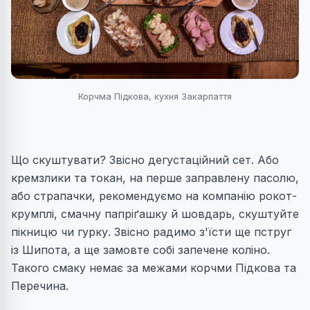
Корчма Підкова, кухня Закарпаття
Що скуштувати? Звісно дегустаційний сет. Або
кремзлики та токан, на перше заправлену пасолю,
або страпачки, рекомендуємо на компанію рокот-
крумплі, смачну папріґашку й шовдарь, скуштуйте
пікницю чи гурку. Звісно радимо з'їсти ще пструг
із Шипота, а ще замовте собі запечене коліно.
Такого смаку немає за межами корчми Підкова та
Перечина.