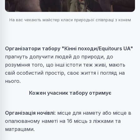
На вас чекають майстер класи природьої співпраці з конем
Організатори табору "Кінні походи/Equitours UA"
прагнуть долучити людей до природи, до
розуміння того, що інші істоти теж живі, мають
свій особистий простір, своє життя і погляд на
нього.
Кожен учасник табору отримує
Організація ночівлі
: місце для намету або місце в
опалюваному наметі на 16 місць з ліжками та
матрацами.