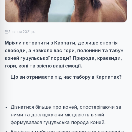
3 липня 2021 р.
Мріяли потрапити в Карпати, де лише енергія
свободи, а навколо вас гори, полонини та табун
коней гуцульської породи? Природа, краєвиди,
гори, коні та звісно ваші емоції.
Що ви отримаєте під час табору в Карпатах?
Дізнатися більше про коней, спостерігаючи за
ними та досліджуючи місцевість в якій
формувалася гуцульська порода коней.
Відвідати майстер класи природьої співпраці з