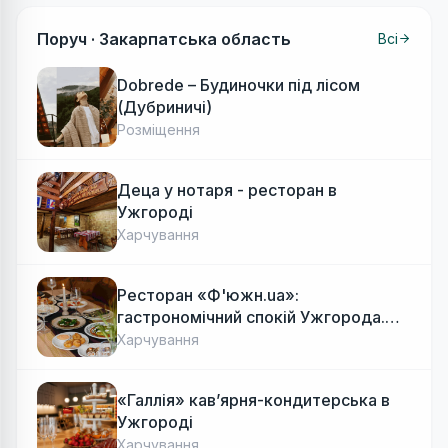
Поруч ·
Закарпатська область
Всі
Dobrede – Будиночки під лісом
(Дубриничі)
Розміщення
Деца у нотаря - ресторан в
Ужгороді
Харчування
Ресторан «Ф'южн.ua»:
гастрономічний спокій Ужгорода.
Авторська локальна кухня, затишок
Харчування
«Галлія» кав’ярня-кондитерська в
Ужгороді
Харчування