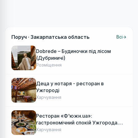
Поруч ·
Закарпатська область
Всі
Dobrede – Будиночки під лісом
(Дубриничі)
Розміщення
Деца у нотаря - ресторан в
Ужгороді
Харчування
Ресторан «Ф'южн.ua»:
гастрономічний спокій Ужгорода.
Авторська локальна кухня, затишок
Харчування