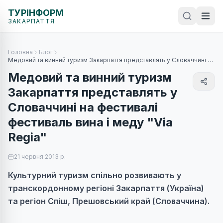
ТУРІНФОРМ
ЗАКАРПАТТЯ
Головна
Блог
Медовий та винний туризм Закарпаття представлять у Словаччині на
фестивалі фестиваль вина і меду "Via Regia"
Медовий та винний туризм
Закарпаття представлять у
Словаччині на фестивалі
фестиваль вина і меду "Via
Regia"
21 червня 2013 р.
Культурний туризм спільно розвивають у
транскордонному регіоні Закарпаття (Україна)
та регіон Спіш, Прешовський край (Словаччина).