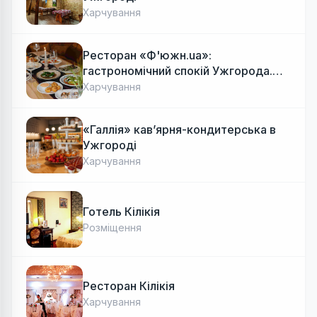
Харчування
Ресторан «Ф'южн.ua»:
гастрономічний спокій Ужгорода.
Авторська локальна кухня, затишок
Харчування
«Галлія» кав’ярня-кондитерська в
Ужгороді
Харчування
Готель Кілікія
Розміщення
Ресторан Кілікія
Харчування