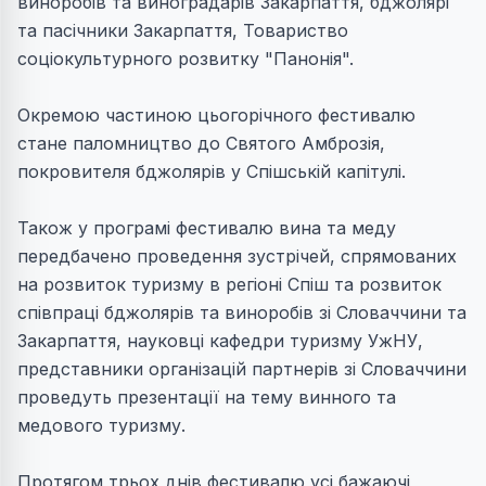
виноробів та виноградарів Закарпаття, бджолярі
та пасічники Закарпаття, Товариство
соціокультурного розвитку "Панонія".
Окремою частиною цьогорічного фестивалю
стане паломництво до Святого Амброзія,
покровителя бджолярів у Спішській капітулі.
Також у програмі фестивалю вина та меду
передбачено проведення зустрічей, спрямованих
на розвиток туризму в регіоні Спіш та розвиток
співпраці бджолярів та виноробів зі Словаччини та
Закарпаття, науковці кафедри туризму УжНУ,
представники організацій партнерів зі Словаччини
проведуть презентації на тему винного та
медового туризму.
Протягом трьох днів фестивалю усі бажаючі