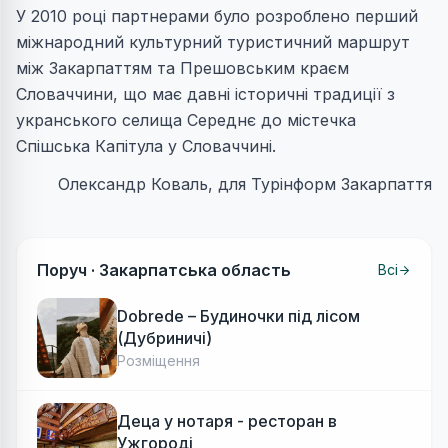
У 2010 році партнерами було розроблено перший
міжнародний культурний туристичний маршрут
між Закарпаттям та Прешовським краєм
Словаччини, що має давні історичні традиції з
укранського селища Середнє до містечка
Спішська Капітула у Словаччині.
Олександр Коваль, для Турінформ Закарпаття
Поруч ·
Закарпатська область
Всі
Dobrede – Будиночки під лісом
(Дубриничі)
Розміщення
Деца у нотаря - ресторан в
Ужгороді