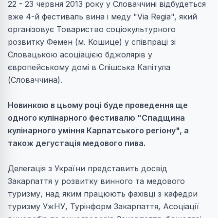
22 - 23 червня 2013 року у Словаччині відбудеться
вже 4-й фестиваль вина і меду "Via Regia", який
організовує Товариство соціокультурного
розвитку Фемен (м. Кошице) у співпраці зі
Словацькою асоціацією бджолярів у
європейському домі в Спішська Капітула
(Словаччина).
Новинкою в цьому році буде проведення ще
одного кулінарного фестивалю "Спадщина
кулінарного уміння Карпатського регіону", а
також дегустація медового пива.
Делегація з України представить досвід
Закарпаття у розвитку винного та медового
туризму, над яким працюють фахівці з кафедри
туризму УжНУ, Турінформ Закарпаття, Асоціації