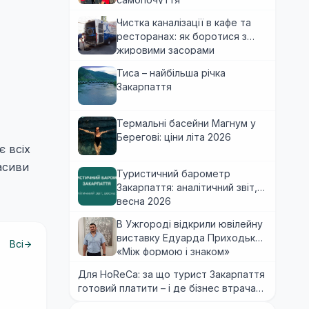
Чистка каналізації в кафе та
ресторанах: як боротися з
жировими засорами
Тиса – найбільша річка
Закарпаття
Термальні басейни Магнум у
Берегові: ціни літа 2026
є всіх
асиви
Туристичний барометр
Закарпаття: аналітичний звіт,
весна 2026
В Ужгороді відкрили ювілейну
виставку Едуарда Приходька
Всі
«Між формою і знаком»
Для HoReCa: за що турист Закарпаття
готовий платити – і де бізнес втрачає
гроші