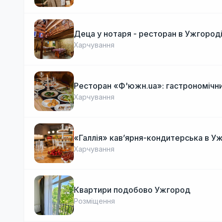
Деца у нотаря - ресторан в Ужгород
Харчування
Ресторан «Ф'южн.ua»: гастрономічни
Харчування
«Галлія» кав’ярня-кондитерська в У
Харчування
Квартири подобово Ужгород
Розміщення