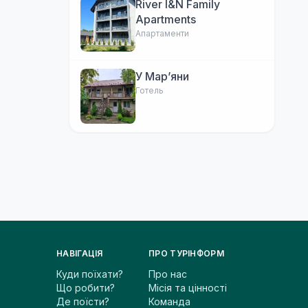
River I&N Family
Apartments
Апартаменти
У Марʼяни
Готель
НАВІГАЦІЯ
ПРО ТУРІНФОРМ
Куди поїхати?
Про нас
Що робити?
Місія та цінності
Де поїсти?
Команда