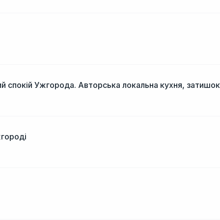
і
й спокій Ужгорода. Авторська локальна кухня, затишок
жгороді