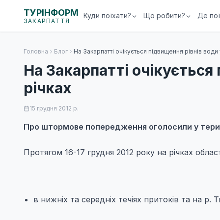
ТУРІНФОРМ
Куди поїхати?
Що робити?
Де по
ЗАКАРПАТТЯ
Головна
Блог
На Закарпатті очікується підвищення рівнів води 
На Закарпатті очікується 
річках
15 грудня 2012 р.
Про штормове попередження оголосили у терит
Протягом 16-17 грудня 2012 року на річках облас
в нижніх та середніх течіях притоків та на р. Т