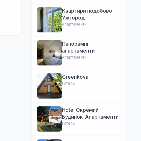
Квартири подобово
Ужгород
Апартаменти
Панорамні
апартаменти
Апартаменти
Greenkova
Готель
Hotel Окремий
Будинок-Апартаменти
Готель