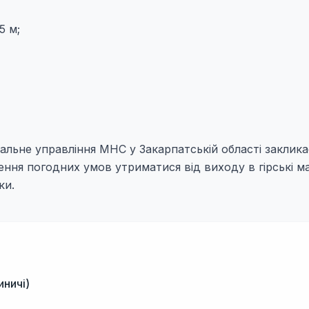
5 м;
альне управління МНС у Закарпатській області заклика
ення погодних умов утриматися від виходу в гірські м
ки.
иничі)