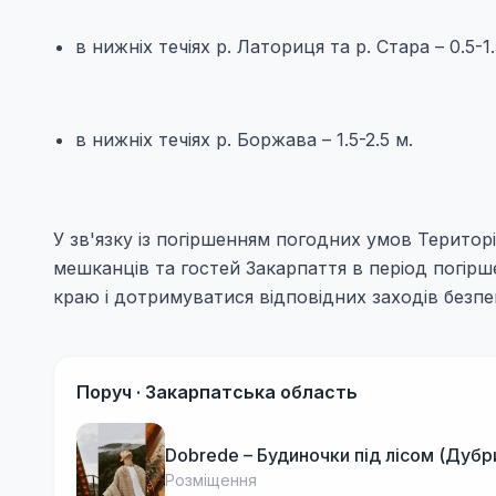
в нижніх течіях р. Латориця та р. Стара – 0.5-1.
в нижніх течіях р. Боржава – 1.5-2.5 м.
У зв'язку із погіршенням погодних умов Територі
мешканців та гостей Закарпаття в період погірш
краю і дотримуватися відповідних заходів безпе
Поруч ·
Закарпатська область
Dobrede – Будиночки під лісом (Дубр
Розміщення