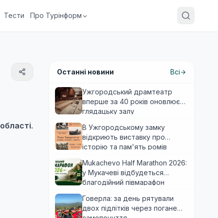
Тести
Про Турінформ
Останні новини
Всі
Ужгородський драмтеатр
вперше за 40 років оновлює
глядацьку залу
 області
.
В Ужгородському замку
відкриють виставку про
історію та пам'ять ромів
Закарпаття
Mukachevo Half Marathon 2026:
у Мукачеві відбудеться
благодійний півмарафон
Говерла: за день рятували
двох підлітків через погане
самопочуття