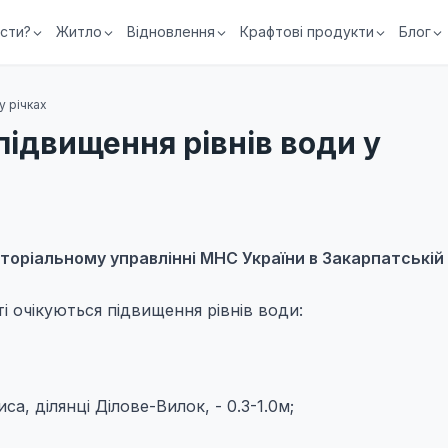
їсти?
Житло
Відновлення
Крафтові продукти
Блог
у річках
підвищення рівнів води у
оріальному управлінні МНС України в Закарпатській
ті очікуються підвищення рівнів води:
иса, ділянці Ділове-Вилок, - 0.3-1.0м;