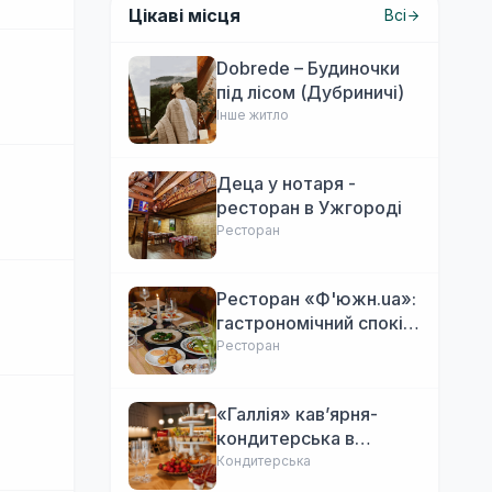
Цікаві місця
Всі
Dobrede – Будиночки
під лісом (Дубриничі)
Інше житло
Деца у нотаря -
ресторан в Ужгороді
Ресторан
Ресторан «Ф'южн.ua»:
гастрономічний спокій
Ужгорода. Авторська
Ресторан
локальна кухня,
затишок
«Галлія» кав’ярня-
кондитерська в
Ужгороді
Кондитерська