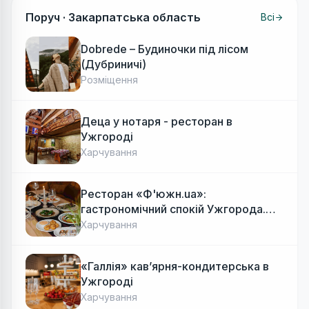
Поруч ·
Закарпатська область
Всі
Dobrede – Будиночки під лісом
(Дубриничі)
Розміщення
Деца у нотаря - ресторан в
Ужгороді
Харчування
Ресторан «Ф'южн.ua»:
гастрономічний спокій Ужгорода.
Авторська локальна кухня, затишок
Харчування
«Галлія» кав’ярня-кондитерська в
Ужгороді
Харчування