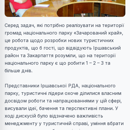
Серед задач, які потрібно реалізувати на території
громад національного парку «Зачарований край»,
це робота щодо розробки нових туристичних
продуктів, що б гості, що відвідують Іршавський
район та Закарпаття розуміли, що на території
національного парку є що робити 1 – 2 – 3 та
більше днів.
Представники Іршавської РДА, національного
парку, туристичні лідери охоче ділилися власним
досвідом роботи та напрацюваннями у цій сфері,
висували ідеї, бачення та перспективні плани. У
ході дискусій було відзначено важливість
менеджменту у туристичній справі, уміння вбрати