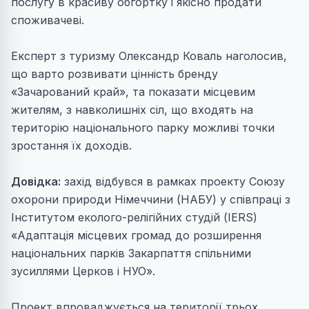
послугу в красиву обгортку і якісно продати
споживачеві.
Експерт з туризму Олександр Коваль наголосив,
що варто розвивати цінність бренду
«Зачарований край», та показати місцевим
жителям, з навколишніх сіл, що входять на
територію національного парку можливі точки
зростання їх доходів.
Довідка:
захід відбувся в рамках проекту Союзу
охорони природи Німеччини (НАБУ) у співпраці з
Інститутом еколого-релігійних студій (IERS)
«Адаптація місцевих громад до розширення
національних парків Закарпаття спільними
зусиллями Церков і НУО».
Проект впроваджується на території трьох