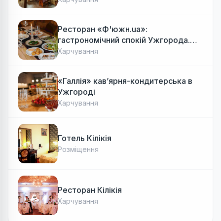
Ресторан «Ф'южн.ua»:
гастрономічний спокій Ужгорода.
Авторська локальна кухня, затишок
Харчування
«Галлія» кав’ярня-кондитерська в
Ужгороді
Харчування
Готель Кілікія
Розміщення
Ресторан Кілікія
Харчування