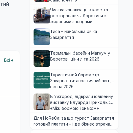
ятий
Чистка каналізації в кафе та
ресторанах: як боротися з
жировими засорами
Тиса – найбільша річка
Закарпаття
Термальні басейни Магнум у
Берегові: ціни літа 2026
Всі
Туристичний барометр
Закарпаття: аналітичний звіт,
весна 2026
В Ужгороді відкрили ювілейну
виставку Едуарда Приходька
«Між формою і знаком»
Для HoReCa: за що турист Закарпаття
готовий платити – і де бізнес втрачає
гроші