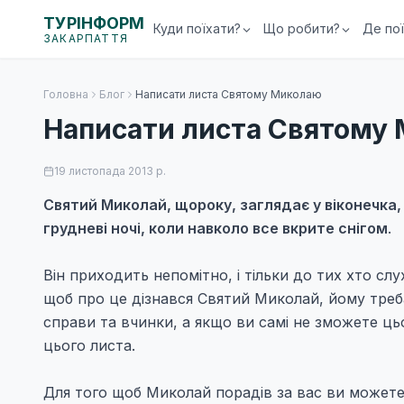
ТУРІНФОРМ
Куди поїхати?
Що робити?
Де по
ЗАКАРПАТТЯ
Головна
Блог
Написати листа Святому Миколаю
Написати листа Святому
19 листопада 2013 р.
Святий Миколай, щороку, заглядає у віконечка, 
грудневі ночі, коли навколо все вкрите снігом
.
Він приходить непомітно, і тільки до тих хто слу
щоб про це дізнався Святий Миколай, йому треба
справи та вчинки, а якщо ви самі не зможете цьо
цього листа.
Для того щоб Миколай порадів за вас ви можете 