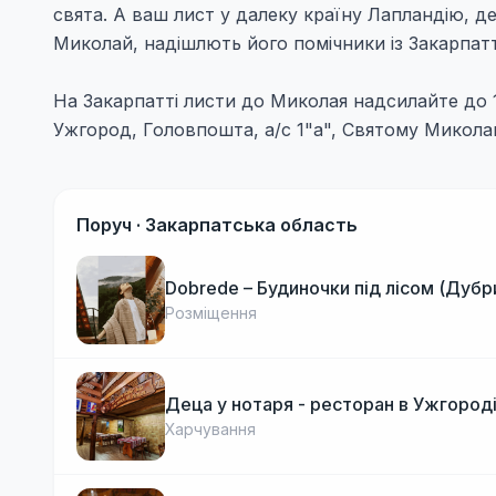
свята. А ваш лист у далеку країну Лапландію, де
Миколай, надішлють його помічники із Закарпатт
На Закарпатті листи до Миколая надсилайте до 1
Ужгород, Головпошта, а/с 1"а", Святому Микола
Поруч ·
Закарпатська область
Dobrede – Будиночки під лісом (Дубр
Розміщення
Деца у нотаря - ресторан в Ужгород
Харчування