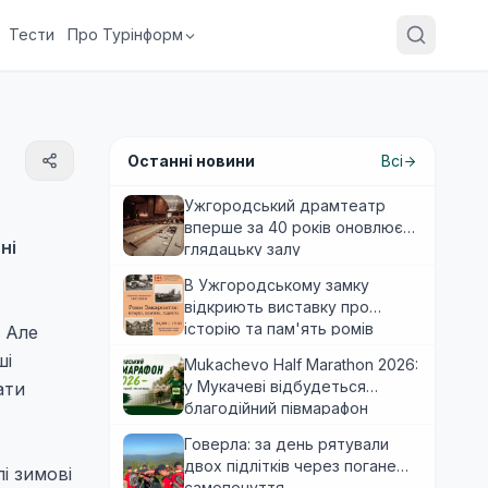
Тести
Про Турінформ
Останні новини
Всі
Ужгородський драмтеатр
вперше за 40 років оновлює
ні
глядацьку залу
В Ужгородському замку
відкриють виставку про
історію та пам'ять ромів
. Але
Закарпаття
ші
Mukachevo Half Marathon 2026:
у Мукачеві відбудеться
ати
благодійний півмарафон
Говерла: за день рятували
двох підлітків через погане
і зимові
самопочуття