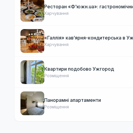
Ресторан «Ф'южн.ua»: гастрономічни
Харчування
«Галлія» кав’ярня-кондитерська в У
Харчування
Квартири подобово Ужгород
Розміщення
Панорамні апартаменти
Розміщення