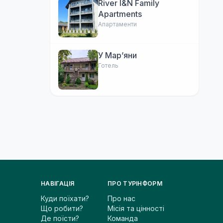
River I&N Family
Apartments
Апартаменти
У Марʼяни
Готель
НАВІГАЦІЯ
ПРО ТУРІНФОРМ
Куди поїхати?
Про нас
Що робити?
Місія та цінності
Де поїсти?
Команда