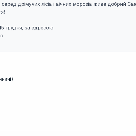
 серед дрімучих лісів і вічних морозів живе добрий Св
я!
5 грудня, за адресою:
ю.
иничі)
і