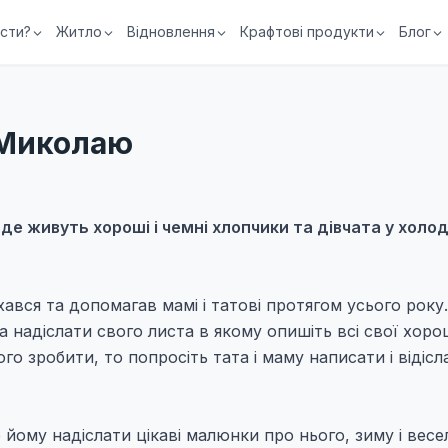
їсти?
Житло
Відновлення
Крафтові продукти
Блог
 Миколаю
де живуть хороші і чемні хлопчики та дівчата у холод
хався та допомагав мамі і татові протягом усього року
 надіслати свого листа в якому опишіть всі свої хоро
го зробити, то попросіть тата і маму написати і відісл
йому надіслати цікаві малюнки про нього, зиму і весел