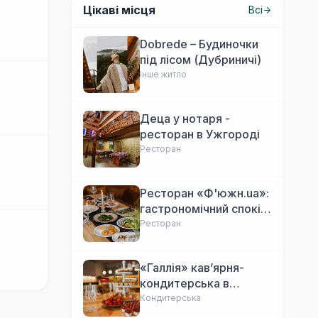
Цікаві місця
Всі
Dobrede – Будиночки
під лісом (Дубриничі)
Інше житло
Деца у нотаря -
ресторан в Ужгороді
Ресторан
Ресторан «Ф'южн.ua»:
гастрономічний спокій
Ужгорода. Авторська
Ресторан
локальна кухня,
затишок
«Галлія» кав’ярня-
кондитерська в
Ужгороді
Кондитерська