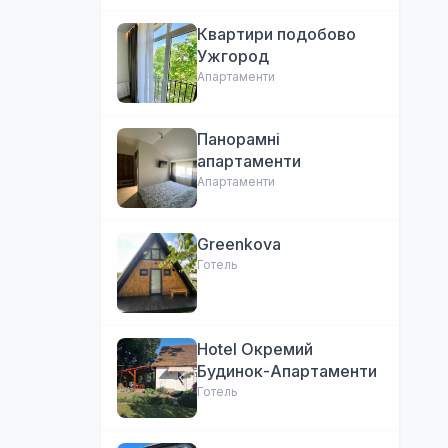
Квартири подобово
Ужгород
Апартаменти
Панорамні
апартаменти
Апартаменти
Greenkova
Готель
Hotel Окремий
Будинок-Апартаменти
Готель